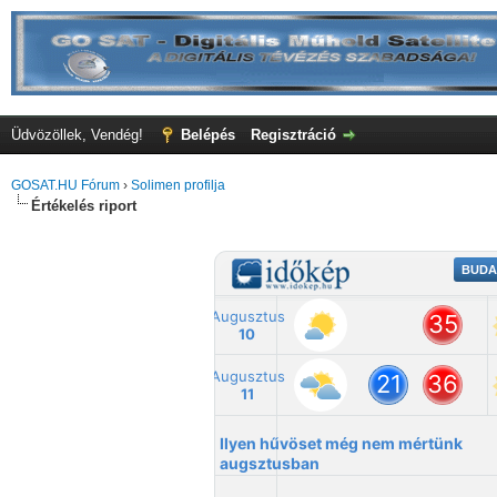
Üdvözöllek, Vendég!
Belépés
Regisztráció
GOSAT.HU Fórum
›
Solimen profilja
Értékelés riport