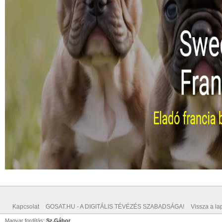
Kapcsolat
GOSAT.HU - A DIGITÁLIS TÉVÉZÉS SZABADSÁGA!
Vissza a lap
Magyar fordítás:
Sz.Gábor