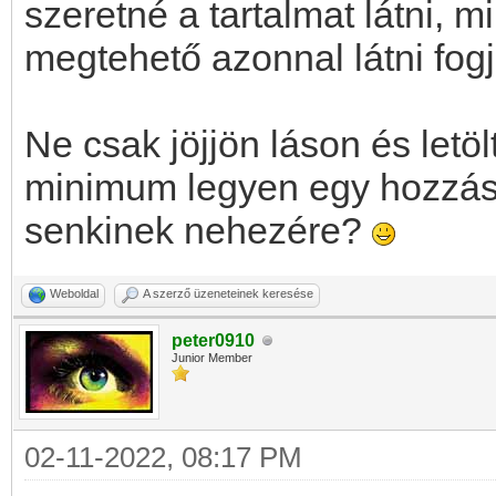
szeretné a tartalmat látni, min
megtehető azonnal látni fog
Ne csak jöjjön láson és letö
minimum legyen egy hozzás
senkinek nehezére?
Weboldal
A szerző üzeneteinek keresése
peter0910
Junior Member
02-11-2022, 08:17 PM