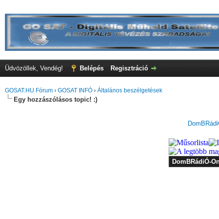
Üdvözöllek, Vendég!
Belépés
Regisztráció
GOSAT.HU Fórum
›
GOSAT INFÓ
›
Általános beszélgetések
Egy hozzászólásos topic! :)
DomBRádiÓ