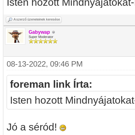
Isten hozott Mindnyájatokat
A szerző üzeneteinek keresése
Gabywap
Super Moderator
08-13-2022, 09:46 PM
foreman link Írta:
Isten hozott Mindnyájatoka
Jó a séród!