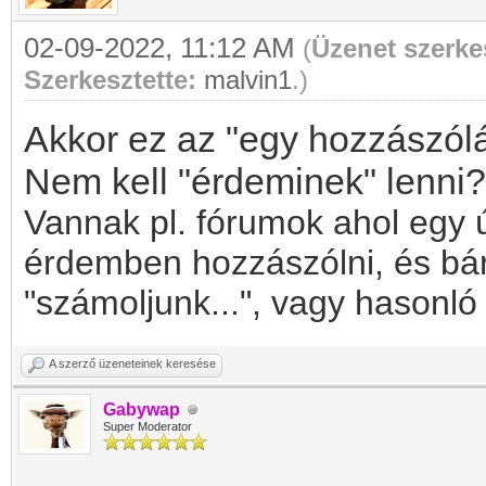
02-09-2022, 11:12 AM
(
Üzenet szerke
Szerkesztette:
malvin1
.)
Akkor ez az "egy hozzászólá
Nem kell "érdeminek" lenni?
Vannak pl. fórumok ahol egy 
érdemben hozzászólni, és bár 
"számoljunk...", vagy hasonló 
A szerző üzeneteinek keresése
Gabywap
Super Moderator