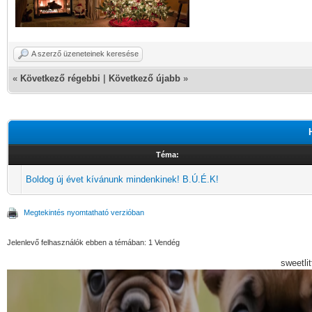
A szerző üzeneteinek keresése
«
Következő régebbi
|
Következő újabb
»
Téma:
Boldog új évet kívánunk mindenkinek! B.Ú.É.K!
Megtekintés nyomtatható verzióban
Jelenlevő felhasználók ebben a témában: 1 Vendég
sweetli