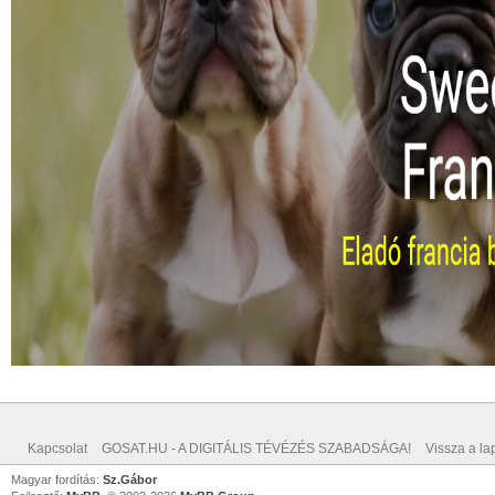
Kapcsolat
GOSAT.HU - A DIGITÁLIS TÉVÉZÉS SZABADSÁGA!
Vissza a lap
Magyar fordítás:
Sz.Gábor