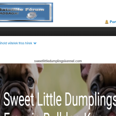
Por
hold vételek friss hírek
sweetlittledumplingskennel.com