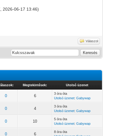
0E, 2026-06-17 13:46)
Válaszol
álaszok:
Megtekintések:
Utolsó üzenet
3 óra óta
0
6
Utolsó üzenet
:
Gabywap
3 óra óta
0
4
Utolsó üzenet
:
Gabywap
5 óra óta
0
10
Utolsó üzenet
:
Gabywap
8 óra óta
0
6