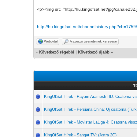
<p><img src="http://hu.kingofsat.net/jpg/canale232
http://hu.kingofsat.net/channelhistory.php?ch=1759
Weboldal
A szerző üzeneteinek keresése
«
Következő régebbi
|
Következő újabb
»
T
KingOfSat Hírek - Payam Aramesh HD: Csatorna vi
KingOfSat Hírek - Persiana China: Új csatorna (T
KingOfSat Hírek - Movistar LaLiga 4: Csatorna vissz
KingOfSat Hírek - Sangat TV: (Astra 2G)