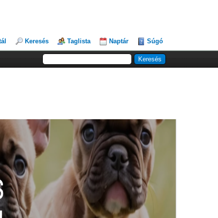
tál
Keresés
Taglista
Naptár
Súgó