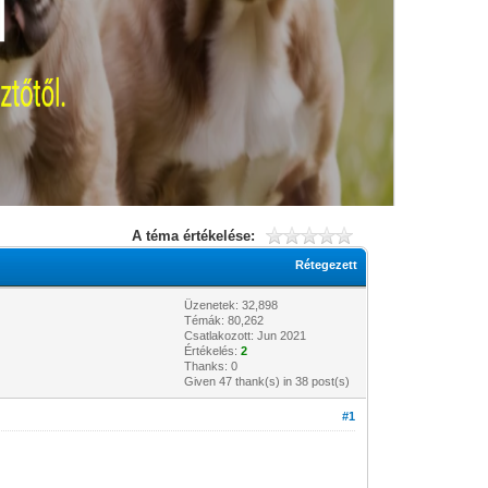
A téma értékelése:
Rétegezett
Üzenetek: 32,898
Témák: 80,262
Csatlakozott: Jun 2021
Értékelés:
2
Thanks: 0
Given 47 thank(s) in 38 post(s)
#1