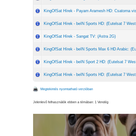
KingOfSat Hírek - Payam Aramesh HD: Csatorna vi
KingOfSat Hírek - beIN Sports HD: (Eutelsat 7 West
KingOfSat Hírek - Sangat TV: (Astra 2G)
KingOfSat Hírek - beIN Sports Max 6 HD Arabic: (Eu
KingOfSat Hírek - beIN Sport 2 HD: (Eutelsat 7 Wes
KingOfSat Hírek - beIN Sports HD: (Eutelsat 7 West
Megtekintés nyomtatható verzióban
Jelenlevő felhasználók ebben a témában: 1 Vendég