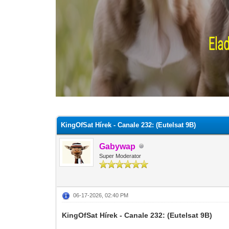
0 szavazat - átlag 0
1
2
3
4
5
KingOfSat Hírek - Canale 232: (Eutelsat 9B)
Gabywap
Super Moderator
06-17-2026, 02:40 PM
KingOfSat Hírek - Canale 232: (Eutelsat 9B)