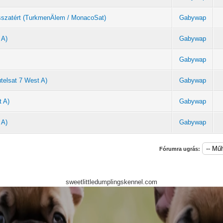
sszatért (TurkmenÄlem / MonacoSat)
Gabywap
 A)
Gabywap
Gabywap
telsat 7 West A)
Gabywap
t A)
Gabywap
 A)
Gabywap
Fórumra ugrás:
sweetlittledumplingskennel.com