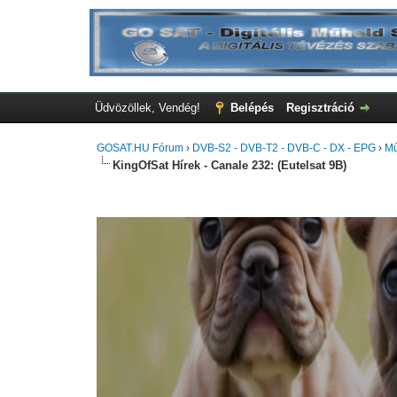
Üdvözöllek, Vendég!
Belépés
Regisztráció
GOSAT.HU Fórum
›
DVB-S2 - DVB-T2 - DVB-C - DX - EPG
›
Mű
KingOfSat Hírek - Canale 232: (Eutelsat 9B)