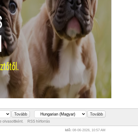
 olvasottként.
RSS hírforrás
Idő:
08-06-2026, 10:57 AM