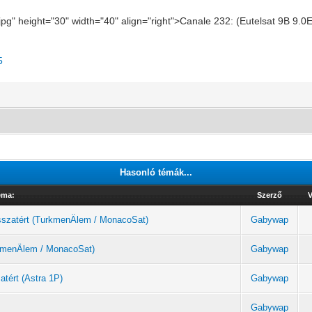
.jpg" height="30" width="40" align="right">Canale 232: (Eutelsat 9B 9.
5
Hasonló témák...
éma:
Szerző
V
sszatért (TurkmenÄlem / MonacoSat)
Gabywap
urkmenÄlem / MonacoSat)
Gabywap
atért (Astra 1P)
Gabywap
Gabywap