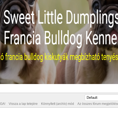
GA!
Vissza a lap tetejére
Könnyített (archív) mód
Az összes fórum megjelölése