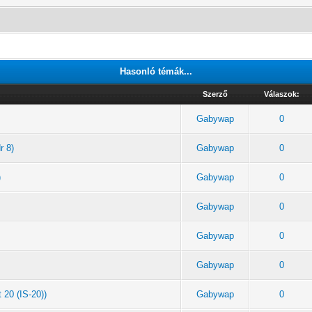
Hasonló témák...
Szerző
Válaszok:
Gabywap
0
r 8)
Gabywap
0
)
Gabywap
0
Gabywap
0
Gabywap
0
Gabywap
0
 20 (IS-20))
Gabywap
0