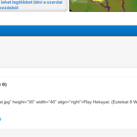
t B)
at.jpg" height="30" width="40" align="right">Play Hekayat: (Eutelsat 8
9