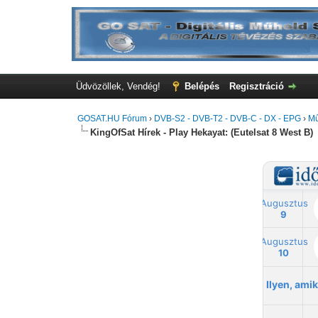
Üdvözöllek, Vendég!
Belépés
Regisztráció
GOSAT.HU Fórum
›
DVB-S2 - DVB-T2 - DVB-C - DX - EPG
›
Mű
KingOfSat Hírek - Play Hekayat: (Eutelsat 8 West B)