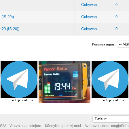
Gabywap
0
 (IS-20))
Gabywap
0
 20 (IS-20))
Gabywap
0
Fórumra ugrás:
GA!
Vissza a lap tetejére
Könnyített (archív) mód
Az összes fórum megjelölése