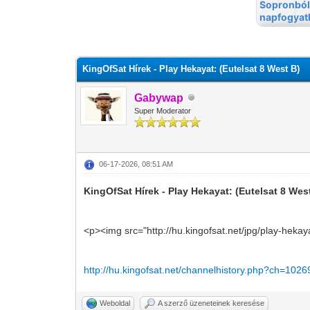
0 szavazat - átlag 0
1
2
3
4
5
KingOfSat Hírek - Play Hekayat: (Eutelsat 8 West B)
Gabywap
Super Moderator
06-17-2026, 08:51 AM
KingOfSat Hírek - Play Hekayat: (Eutelsat 8 Wes
<p><img src="http://hu.kingofsat.net/jpg/play-hekay
http://hu.kingofsat.net/channelhistory.php?ch=1026
Weboldal
A szerző üzeneteinek keresése