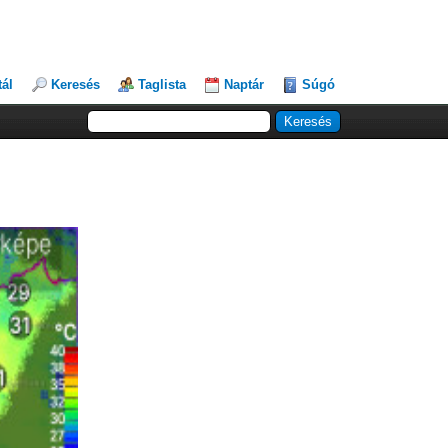
tál
Keresés
Taglista
Naptár
Súgó