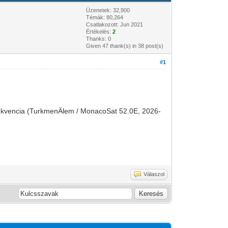
Üzenetek: 32,900
Témák: 80,264
Csatlakozott: Jun 2021
Értékelés:
2
Thanks: 0
Given 47 thank(s) in 38 post(s)
#1
 frekvencia (TurkmenÄlem / MonacoSat 52.0E, 2026-
Válaszol