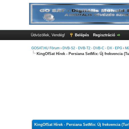
Üdvözöllek, Vendég!
Belépés
Regisztráció
GOSAT.HU Fórum
›
DVB-S2 - DVB-T2 - DVB-C - DX - EPG
›
Mű
KingOfSat Hírek - Persiana SetMix: Új frekvencia 
0 szavazat - átlag 0
1
2
3
4
5
KingOfSat Hírek - Persiana SetMix: Új frekvencia (