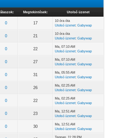
álaszok:
Megtekintések:
Utolsó üzenet
10 óra óta
0
17
Utolsó üzenet
:
Gabywap
10 óra óta
0
21
Utolsó üzenet
:
Gabywap
Ma
, 07:10 AM
0
22
Utolsó üzenet
:
Gabywap
Ma
, 07:10 AM
0
27
Utolsó üzenet
:
Gabywap
Ma
, 05:55 AM
0
31
Utolsó üzenet
:
Gabywap
Ma
, 02:25 AM
0
26
Utolsó üzenet
:
Gabywap
Ma
, 02:25 AM
0
22
Utolsó üzenet
:
Gabywap
Ma
, 12:51 AM
0
23
Utolsó üzenet
:
Gabywap
Ma
, 12:51 AM
0
30
Utolsó üzenet
:
Gabywap
Tegnap
, 11:28 PM