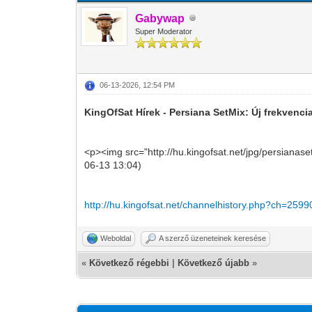
Gabywap
Super Moderator
06-13-2026, 12:54 PM
KingOfSat Hírek - Persiana SetMix: Új frekvenc
<p><img src="http://hu.kingofsat.net/jpg/persianas
06-13 13:04)
http://hu.kingofsat.net/channelhistory.php?ch=2599
Weboldal
A szerző üzeneteinek keresése
«
Következő régebbi
|
Következő újabb
»