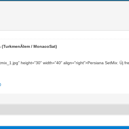
ia (TurkmenÄlem / MonacoSat)
etmix_1.jpg" height="30" width="40" align="right">Persiana SetMix: Új
0