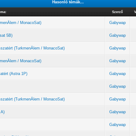
Hasonló témák...
éma:
Szerző
V
urkmenÄlem / MonacoSat)
Gabywap
sat 5B)
Gabywap
sszatért (TurkmenÄlem / MonacoSat)
Gabywap
urkmenÄlem / MonacoSat)
Gabywap
atért (Astra 1P)
Gabywap
Gabywap
sszatért (TurkmenÄlem / MonacoSat)
Gabywap
 A)
Gabywap
Gabywap