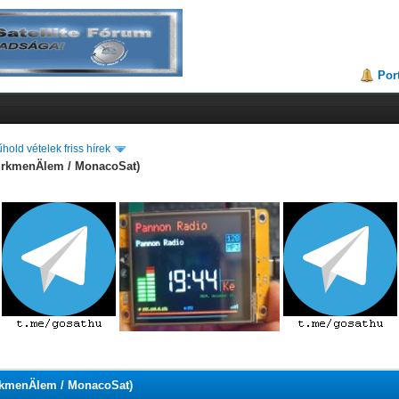
Por
hold vételek friss hírek
(TurkmenÄlem / MonacoSat)
TurkmenÄlem / MonacoSat)