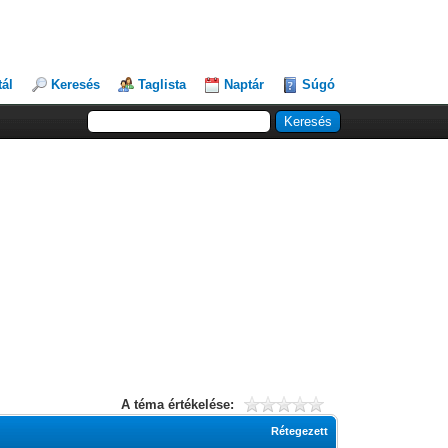
tál
Keresés
Taglista
Naptár
Súgó
A téma értékelése:
Rétegezett