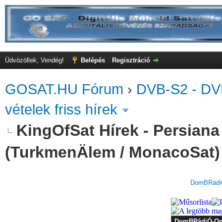
Üdvözöllek, Vendég!
Belépés
Regisztráció
GOSAT.HU Fórum
›
DVB-S2 - DV
vételek friss hírek
KingOfSat Hírek - Persiana
(TurkmenÄlem / MonacoSat)
DomBRádiÓ