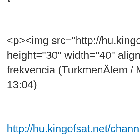
<p><img src="http://hu.king
height="30" width="40" alig
frekvencia (TurkmenÄlem /
13:04)
http://hu.kingofsat.net/cha