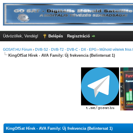
Üdvözöllek, Vendég!
Belépés
Regisztráció
GOSAT.HU Fórum
›
DVB-S2 - DVB-T2 - DVB-C - DX - EPG
›
Műhold vételek friss 
KingOfSat Hírek - AVA Family: Új frekvencia (Belintersat 1)
KingOfSat Hírek - AVA Family: Új frekvencia (Belintersat 1)