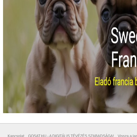
Kapcsolat
GOSAT.HU - A DIGITÁLIS TÉVÉZÉS SZABADSÁGA!
Vissza a lap