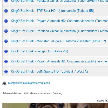
KingOfSat Hírek - Persiana China: Új csatorna (TurkmenÄlem / Mona
KingOfSat Hírek - TRT Spor HD: Új frekvencia (Turksat 5B)
KingOfSat Hírek - Payam Aramesh HD: Csatorna visszatért (Turkme
KingOfSat Hírek - Persiana China: Új csatorna (TurkmenÄlem / Mona
KingOfSat Hírek - Movistar LaLiga 4: Csatorna visszatért (Astra 1P)
KingOfSat Hírek - Sangat TV: (Astra 2G)
KingOfSat Hírek - Payam Aramesh HD: Csatorna visszatért (Turkme
KingOfSat Hírek - beIN Sports HD: (Eutelsat 7 West A)
Megtekintés nyomtatható verzióban
Jelenlevő felhasználók ebben a témában: 1 Vendég
sweetli