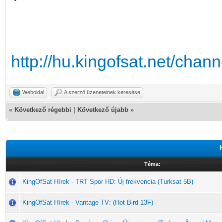
http://hu.kingofsat.net/cha
Weboldal
A szerző üzeneteinek keresése
«
Következő régebbi
|
Következő újabb
»
Téma:
KingOfSat Hírek - TRT Spor HD: Új frekvencia (Turksat 5B)
KingOfSat Hírek - Vantage TV: (Hot Bird 13F)