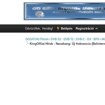
Üdvözöllek, Vendég!
Belépés
Regisztráció
GOSAT.HU Fórum
›
DVB-S2 - DVB-T2 - DVB-C - DX - EPG
›
Mű
KingOfSat Hírek - Navahang: Új frekvencia (Belinters