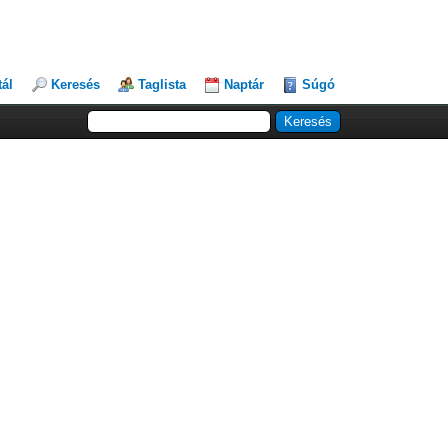
tál
Keresés
Taglista
Naptár
Súgó