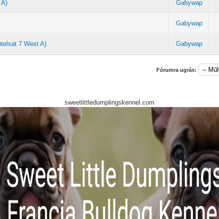
 A)
Gabywap
Gabywap
telsat 7 West A)
Gabywap
Fórumra ugrás:
sweetlittledumplingskennel.com