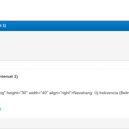
t 1)
ntersat 1)
jpg" height="30" width="40" align="right">Navahang: Új frekvencia (Bel
0