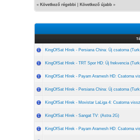
«
Következő régebbi
|
Következő újabb
»
T
KingOfSat Hírek - Persiana China: Új csatorna (T
KingOfSat Hírek - TRT Spor HD: Új frekvencia (Turk
KingOfSat Hírek - Payam Aramesh HD: Csatorna vi
KingOfSat Hírek - Persiana China: Új csatorna (T
KingOfSat Hírek - Movistar LaLiga 4: Csatorna vissz
KingOfSat Hírek - Sangat TV: (Astra 2G)
KingOfSat Hírek - Payam Aramesh HD: Csatorna vi