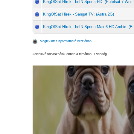
KingOfSat Hírek - beIN Sports HD: (Eutelsat 7 West
KingOfSat Hírek - Sangat TV: (Astra 2G)
KingOfSat Hírek - beIN Sports Max 6 HD Arabic: (Eu
Megtekintés nyomtatható verzióban
Jelenlevő felhasználók ebben a témában: 1 Vendég