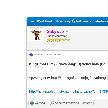
0 szavazat - átlag 0
1
2
3
4
5
KingOfSat Hírek - Navahang: Új frekvencia (Belintersa
Gabywap
Super Moderator
06-06-2026, 07:56 AM
KingOfSat Hírek - Navahang: Új frekvencia (Beli
<p><img src="http://hu.kingofsat.net/jpg/navahang.
http://hu.kingofsat.net/channelhistory.php?ch=1733
Weboldal
A szerző üzeneteinek keresése