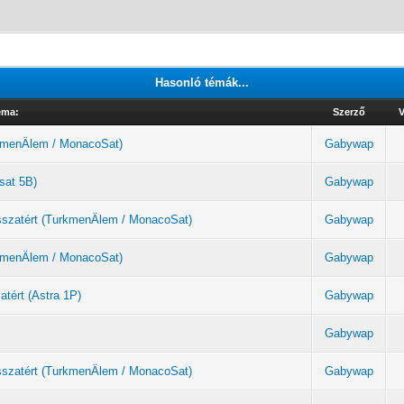
Hasonló témák...
éma:
Szerző
V
urkmenÄlem / MonacoSat)
Gabywap
sat 5B)
Gabywap
sszatért (TurkmenÄlem / MonacoSat)
Gabywap
urkmenÄlem / MonacoSat)
Gabywap
atért (Astra 1P)
Gabywap
Gabywap
sszatért (TurkmenÄlem / MonacoSat)
Gabywap