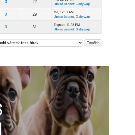
0
22
Utolsó üzenet
:
Gabywap
Ma
, 12:51 AM
0
29
Utolsó üzenet
:
Gabywap
Tegnap
, 11:28 PM
0
31
Utolsó üzenet
:
Gabywap