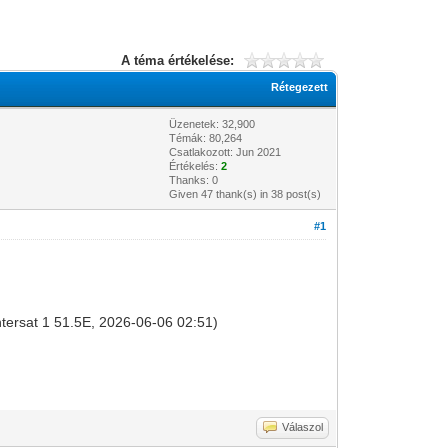
A téma értékelése:
Rétegezett
Üzenetek: 32,900
Témák: 80,264
Csatlakozott: Jun 2021
Értékelés:
2
Thanks: 0
Given 47 thank(s) in 38 post(s)
#1
intersat 1 51.5E, 2026-06-06 02:51)
Válaszol