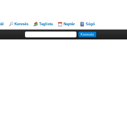
tál
Keresés
Taglista
Naptár
Súgó