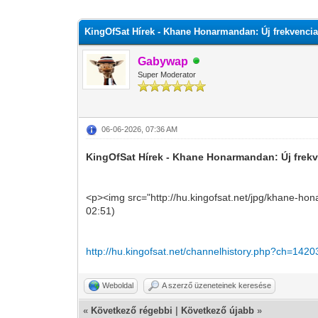
0 szavazat - átlag 0
1
2
3
4
5
KingOfSat Hírek - Khane Honarmandan: Új frekvencia 
Gabywap
Super Moderator
06-06-2026, 07:36 AM
KingOfSat Hírek - Khane Honarmandan: Új frekve
<p><img src="http://hu.kingofsat.net/jpg/khane-ho
02:51)
http://hu.kingofsat.net/channelhistory.php?ch=1420
Weboldal
A szerző üzeneteinek keresése
«
Következő régebbi
|
Következő újabb
»