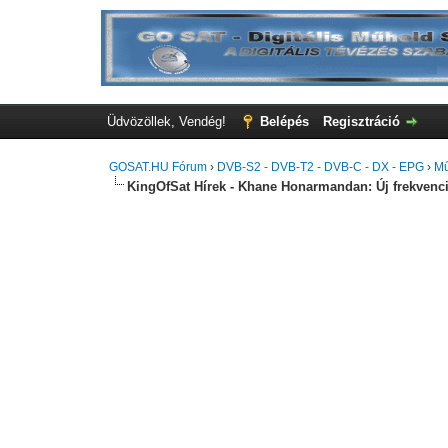
Üdvözöllek, Vendég!
Belépés
Regisztráció
GOSAT.HU Fórum
›
DVB-S2 - DVB-T2 - DVB-C - DX - EPG
›
Mű
KingOfSat Hírek - Khane Honarmandan: Új frekvencia