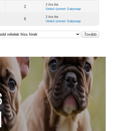
2 óra óta
2
Utolsó üzenet
:
Gabywap
2 óra óta
6
Utolsó üzenet
:
Gabywap