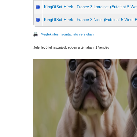
KingOfSat Hírek - France 3 Lorraine: (Eutelsat 5 We
KingOfSat Hírek - France 3 Nice: (Eutelsat 5 West 
Megtekintés nyomtatható verzióban
Jelenlevő felhasználók ebben a témában: 1 Vendég