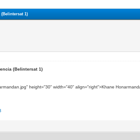
(Belintersat 1)
ncia (Belintersat 1)
narmandan.jpg" height="30" width="40" align="right">Khane Honarmandan
3