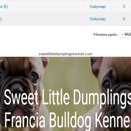
st B)
Gabywap
0
B)
Gabywap
0
Fórumra ugrás:
sweetlittledumplingskennel.com