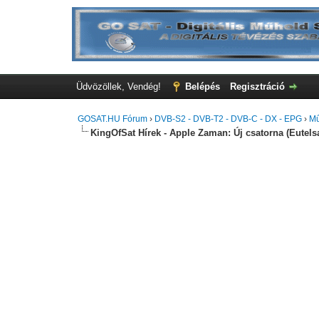
Üdvözöllek, Vendég!
Belépés
Regisztráció
GOSAT.HU Fórum
›
DVB-S2 - DVB-T2 - DVB-C - DX - EPG
›
Mű
KingOfSat Hírek - Apple Zaman: Új csatorna (Eutels