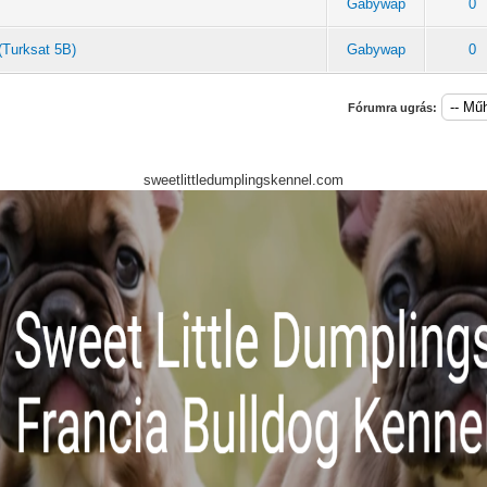
Gabywap
0
(Turksat 5B)
Gabywap
0
Fórumra ugrás:
sweetlittledumplingskennel.com