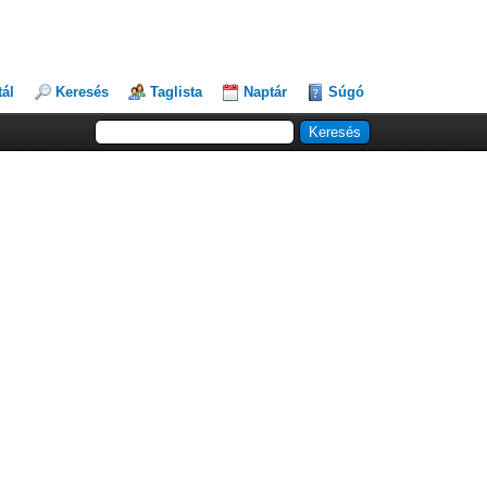
tál
Keresés
Taglista
Naptár
Súgó