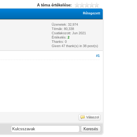
A téma értékelése:
Rétegezett
Üzenetek: 32,974
Témák: 80,338
Csatlakozott: Jun 2021
Értékelés:
2
Thanks: 0
Given 47 thank(s) in 38 post(s)
#1
Válaszol