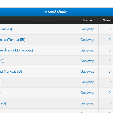
Hasonló témák...
Szerző
Válasz
elsat 9B)
Gabywap
0
ncia (Turksat 5B)
Gabywap
0
rkmenÄlem / MonacoSat)
Gabywap
0
20))
Gabywap
0
ia (Turksat 5B)
Gabywap
0
B)
Gabywap
0
)
Gabywap
0
 9B)
Gabywap
0