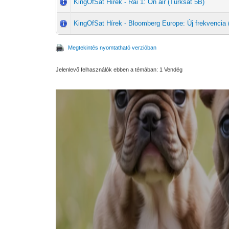
KingOfSat Hírek - Rai 1: On air (Turksat 5B)
KingOfSat Hírek - Bloomberg Europe: Új frekvencia 
Megtekintés nyomtatható verzióban
Jelenlevő felhasználók ebben a témában: 1 Vendég