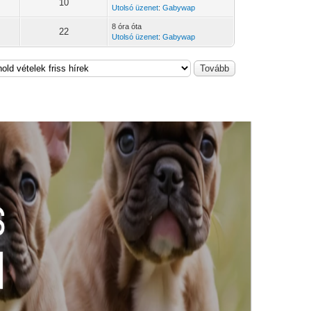
10
Utolsó üzenet
:
Gabywap
8 óra óta
22
Utolsó üzenet
:
Gabywap