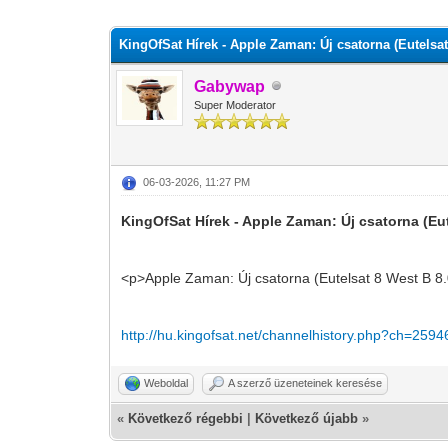
0 szavazat - átlag 0
1
2
3
4
5
KingOfSat Hírek - Apple Zaman: Új csatorna (Eutelsat
Gabywap
Super Moderator
06-03-2026, 11:27 PM
KingOfSat Hírek - Apple Zaman: Új csatorna (Eu
<p>Apple Zaman: Új csatorna (Eutelsat 8 West B 8
http://hu.kingofsat.net/channelhistory.php?ch=2594
Weboldal
A szerző üzeneteinek keresése
«
Következő régebbi
|
Következő újabb
»