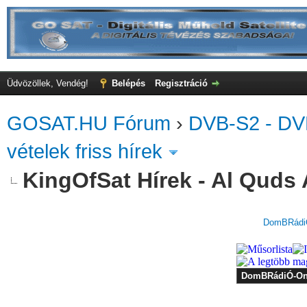
Üdvözöllek, Vendég!
Belépés
Regisztráció
GOSAT.HU Fórum
›
DVB-S2 - DV
vételek friss hírek
KingOfSat Hírek - Al Quds 
DomBRádiÓ