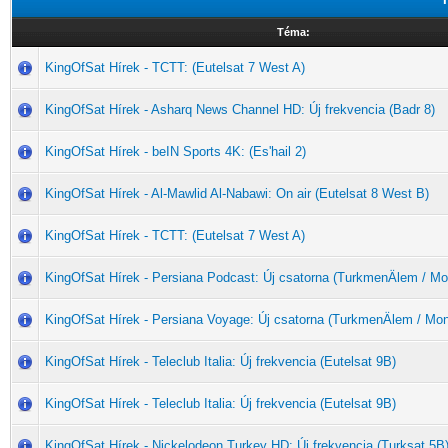
Téma:
KingOfSat Hírek - TCTT: (Eutelsat 7 West A)
KingOfSat Hírek - Asharq News Channel HD: Új frekvencia (Badr 8)
KingOfSat Hírek - beIN Sports 4K: (Es'hail 2)
KingOfSat Hírek - Al-Mawlid Al-Nabawi: On air (Eutelsat 8 West B)
KingOfSat Hírek - TCTT: (Eutelsat 7 West A)
KingOfSat Hírek - Persiana Podcast: Új csatorna (TurkmenÄlem / M
KingOfSat Hírek - Persiana Voyage: Új csatorna (TurkmenÄlem / Mo
KingOfSat Hírek - Teleclub Italia: Új frekvencia (Eutelsat 9B)
KingOfSat Hírek - Teleclub Italia: Új frekvencia (Eutelsat 9B)
KingOfSat Hírek - Nickelodeon Turkey HD: Új frekvencia (Turksat 5B