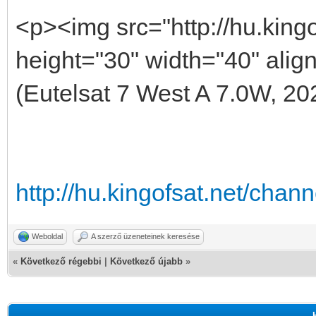
<p><img src="http://hu.king
height="30" width="40" alig
(Eutelsat 7 West A 7.0W, 20
http://hu.kingofsat.net/cha
Weboldal
A szerző üzeneteinek keresése
«
Következő régebbi
|
Következő újabb
»