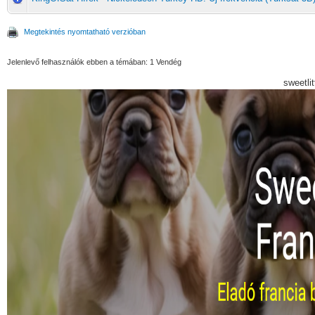
Megtekintés nyomtatható verzióban
Jelenlevő felhasználók ebben a témában: 1 Vendég
sweetli