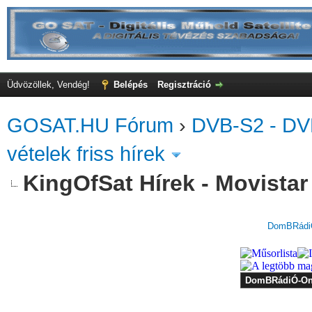
Üdvözöllek, Vendég!
Belépés
Regisztráció
GOSAT.HU Fórum
›
DVB-S2 - DV
vételek friss hírek
KingOfSat Hírek - Movistar 
DomBRádiÓ