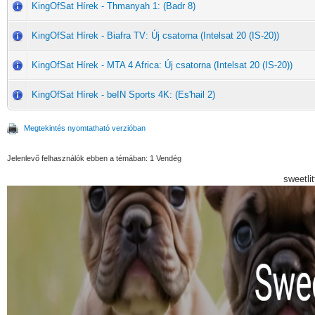
KingOfSat Hírek - Thmanyah 1: (Badr 8)
KingOfSat Hírek - Biafra TV: Új csatorna (Intelsat 20 (IS-20))
KingOfSat Hírek - MTA 4 Africa: Új csatorna (Intelsat 20 (IS-20))
KingOfSat Hírek - beIN Sports 4K: (Es'hail 2)
Megtekintés nyomtatható verzióban
Jelenlevő felhasználók ebben a témában: 1 Vendég
sweetli