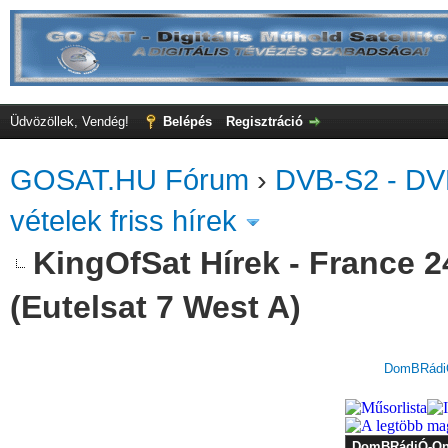
Üdvözöllek, Vendég!
Belépés
Regisztráció
GOSAT.HU Fórum
›
DVB-S2 - DV
vételek friss hírek
KingOfSat Hírek - France 24
(Eutelsat 7 West A)
DomBRádiÓ