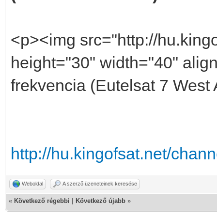
<p><img src="http://hu.kingo
height="30" width="40" align
frekvencia (Eutelsat 7 West
http://hu.kingofsat.net/cha
Weboldal
A szerző üzeneteinek keresése
«
Következő régebbi
|
Következő újabb
»