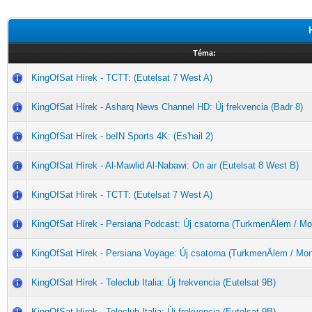
Téma:
KingOfSat Hírek - TCTT: (Eutelsat 7 West A)
KingOfSat Hírek - Asharq News Channel HD: Új frekvencia (Badr 8)
KingOfSat Hírek - beIN Sports 4K: (Es'hail 2)
KingOfSat Hírek - Al-Mawlid Al-Nabawi: On air (Eutelsat 8 West B)
KingOfSat Hírek - TCTT: (Eutelsat 7 West A)
KingOfSat Hírek - Persiana Podcast: Új csatorna (TurkmenÄlem / M
KingOfSat Hírek - Persiana Voyage: Új csatorna (TurkmenÄlem / Mo
KingOfSat Hírek - Teleclub Italia: Új frekvencia (Eutelsat 9B)
KingOfSat Hírek - Teleclub Italia: Új frekvencia (Eutelsat 9B)