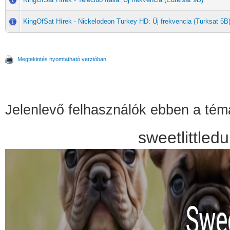
KingOfSat Hírek - Nickelodeon Turkey HD: Új frekvencia (Turksat 5B
Megtekintés nyomtatható verzióban
Jelenlevő felhasználók ebben a té
sweetlittle