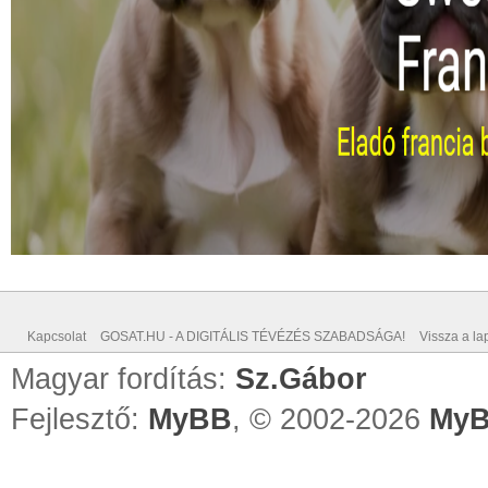
Kapcsolat
GOSAT.HU - A DIGITÁLIS TÉVÉZÉS SZABADSÁGA!
Vissza a lap
Magyar fordítás:
Sz.Gábor
Fejlesztő:
MyBB
, © 2002-2026
MyB