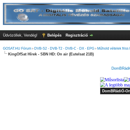
Üdvözöllek, Vendég!
Belépés
Regisztráció
GOSAT.HU Fórum
›
DVB-S2 - DVB-T2 - DVB-C - DX - EPG
›
Műhold vételek friss 
KingOfSat Hírek - SBN HD: On air (Eutelsat 21B)
DomBRádiÓ