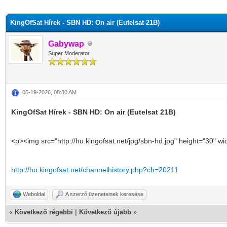
KingOfSat Hírek - SBN HD: On air (Eutelsat 21B)
Gabywap
Super Moderator
05-19-2026, 08:30 AM
KingOfSat Hírek - SBN HD: On air (Eutelsat 21B)
<p><img src="http://hu.kingofsat.net/jpg/sbn-hd.jpg" height="30" w
http://hu.kingofsat.net/channelhistory.php?ch=20211
Weboldal
A szerző üzeneteinek keresése
«
Következő régebbi
|
Következő újabb
»