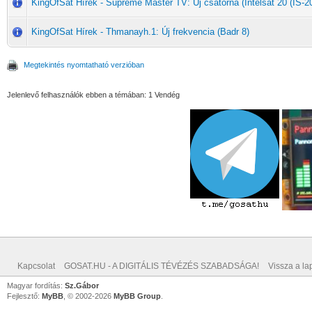
KingOfSat Hírek - Supreme Master TV: Új csatorna (Intelsat 20 (IS-20
KingOfSat Hírek - Thmanayh.1: Új frekvencia (Badr 8)
Megtekintés nyomtatható verzióban
Jelenlevő felhasználók ebben a témában: 1 Vendég
Kapcsolat
GOSAT.HU - A DIGITÁLIS TÉVÉZÉS SZABADSÁGA!
Vissza a lap
Magyar fordítás:
Sz.Gábor
Fejlesztő:
MyBB
, © 2002-2026
MyBB Group
.