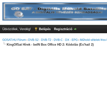
Üdvözöllek, Vendég!
Belépés
Regisztráció
GOSAT.HU Fórum
›
DVB-S2 - DVB-T2 - DVB-C - DX - EPG
›
Műhold vételek friss 
KingOfSat Hírek - beIN Box Office HD 2: Kódolás (Es'hail 2)