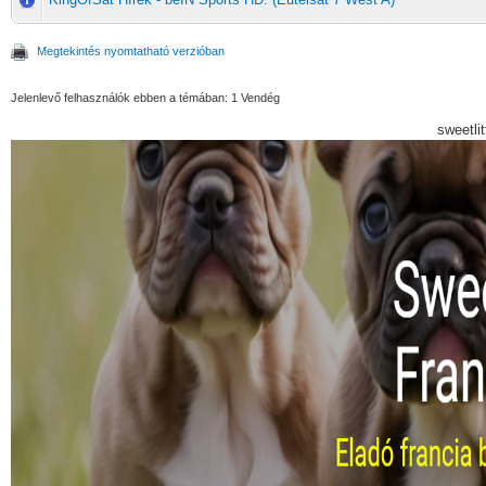
Megtekintés nyomtatható verzióban
Jelenlevő felhasználók ebben a témában: 1 Vendég
sweetli