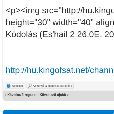
<p><img src="http://hu.kingo
height="30" width="40" alig
Kódolás (Es'hail 2 26.0E, 2
http://hu.kingofsat.net/cha
Weboldal
A szerző üzeneteinek keresése
«
Következő régebbi
|
Következő újabb
»