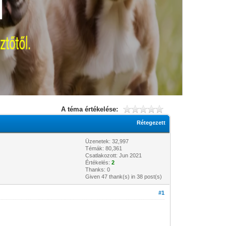
A téma értékelése:
Rétegezett
Üzenetek: 32,997
Témák: 80,361
Csatlakozott: Jun 2021
Értékelés:
2
Thanks: 0
Given 47 thank(s) in 38 post(s)
#1