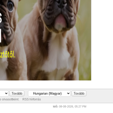
 olvasottként.
RSS hírforrás
Idő:
08-08-2026, 05:27 PM