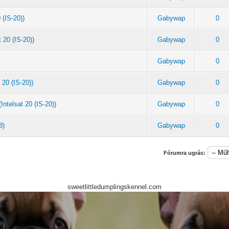
 (IS-20))
Gabywap
0
 20 (IS-20))
Gabywap
0
Gabywap
0
 20 (IS-20))
Gabywap
0
ntelsat 20 (IS-20))
Gabywap
0
8)
Gabywap
0
Fórumra ugrás:
sweetlittledumplingskennel.com