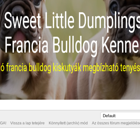
GA!
Vissza a lap tetejére
Könnyített (archív) mód
Az összes fórum megjelölése