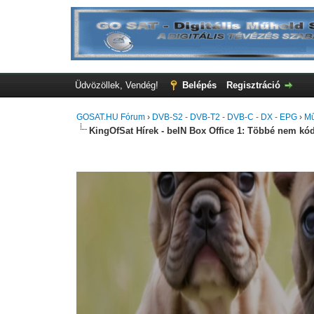
Üdvözöllek, Vendég!
Belépés
Regisztráció
GOSAT.HU Fórum
›
DVB-S2 - DVB-T2 - DVB-C - DX - EPG
›
Mű
KingOfSat Hírek - beIN Box Office 1: Többé nem kódo