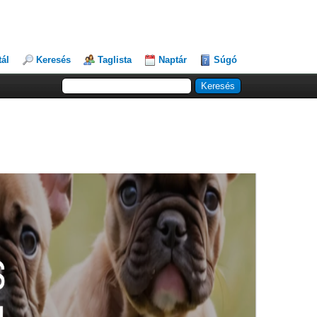
tál
Keresés
Taglista
Naptár
Súgó