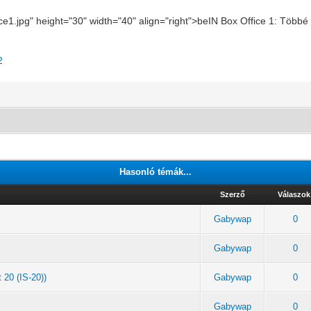
ice1.jpg" height="30" width="40" align="right">beIN Box Office 1: Több
2
Hasonló témák...
Szerző
Válaszok
Gabywap
0
Gabywap
0
 20 (IS-20))
Gabywap
0
Gabywap
0