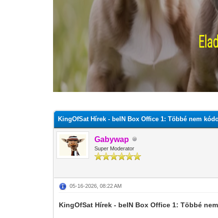
0 szavazat - átlag 0
1
2
3
4
5
KingOfSat Hírek - beIN Box Office 1: Többé nem kódol
Gabywap
Super Moderator
05-16-2026, 08:22 AM
KingOfSat Hírek - beIN Box Office 1: Többé nem 