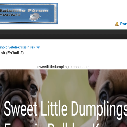
Por
hold vételek friss hírek
lt (Es'hail 2)
sweetlittledumplingskennel.com