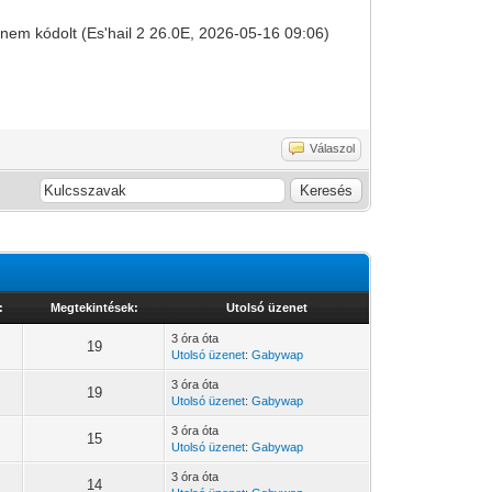
é nem kódolt (Es'hail 2 26.0E, 2026-05-16 09:06)
Válaszol
:
Megtekintések:
Utolsó üzenet
3 óra óta
19
Utolsó üzenet
:
Gabywap
3 óra óta
19
Utolsó üzenet
:
Gabywap
3 óra óta
15
Utolsó üzenet
:
Gabywap
3 óra óta
14