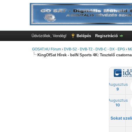
Üdvözöllek, Vendég!
Belépés
Regisztráció
GOSAT.HU Fórum
›
DVB-S2 - DVB-T2 - DVB-C - DX - EPG
›
Mű
KingOfSat Hírek - beIN Sports 4K: Tesztelő csatorna 