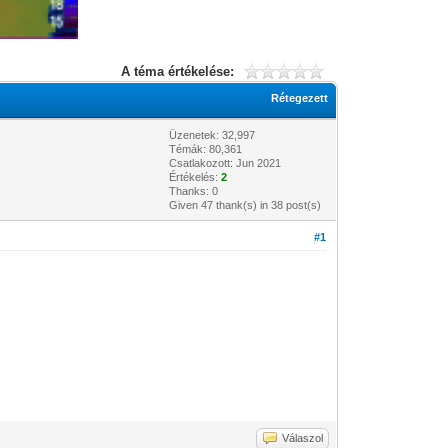
A téma értékelése:
Rétegezett
Üzenetek: 32,997
Témák: 80,361
Csatlakozott: Jun 2021
Értékelés:
2
Thanks: 0
Given 47 thank(s) in 38 post(s)
#1
Válaszol