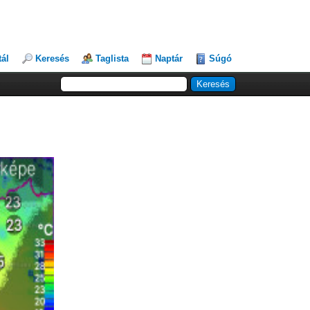
tál
Keresés
Taglista
Naptár
Súgó