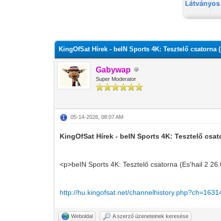
0 szavazat - átlag 0
1
2
3
4
5
KingOfSat Hírek - beIN Sports 4K: Tesztelő csatorna (
Gabywap
Super Moderator
05-14-2026, 08:07 AM
KingOfSat Hírek - beIN Sports 4K: Tesztelő csato
<p>beIN Sports 4K: Tesztelő csatorna (Es'hail 2 26
http://hu.kingofsat.net/channelhistory.php?ch=1631
Weboldal
A szerző üzeneteinek keresése