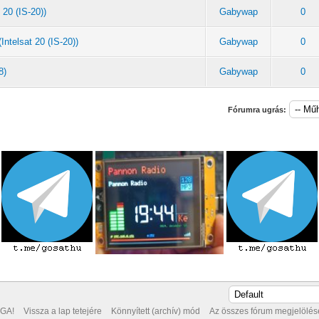
 20 (IS-20))
Gabywap
0
ntelsat 20 (IS-20))
Gabywap
0
8)
Gabywap
0
Fórumra ugrás:
GA!
Vissza a lap tetejére
Könnyített (archív) mód
Az összes fórum megjelölése