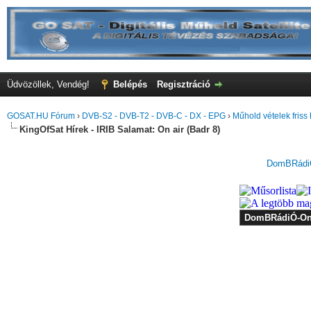
Üdvözöllek, Vendég!
Belépés
Regisztráció
GOSAT.HU Fórum
›
DVB-S2 - DVB-T2 - DVB-C - DX - EPG
›
Műhold vételek friss 
KingOfSat Hírek - IRIB Salamat: On air (Badr 8)
DomBRádiÓ