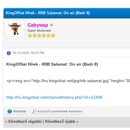
KingOfSat Hírek - IRIB Salamat: On air (Badr 8)
Gabywap
Super Moderator
05-13-2026, 06:47 PM
KingOfSat Hírek - IRIB Salamat: On air (Badr 8)
<p><img src="http://hu.kingofsat.net/jpg/irib-salamat.jpg" height="
http://hu.kingofsat.net/channelhistory.php?ch=12446
Weboldal
A szerző üzeneteinek keresése
«
Következő régebbi
|
Következő újabb
»