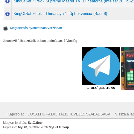
KingOfSat Hírek - Supreme Master TV: Új csatorna (Intelsat 20 (IS-20
KingOfSat Hírek - Thmanayh.1: Új frekvencia (Badr 8)
Megtekintés nyomtatható verzióban
Jelenlevő felhasználók ebben a témában: 1 Vendég
Kapcsolat
GOSAT.HU - A DIGITÁLIS TÉVÉZÉS SZABADSÁGA!
Vissza a lap
Magyar fordítás:
Sz.Gábor
Fejlesztő:
MyBB
, © 2002-2026
MyBB Group
.