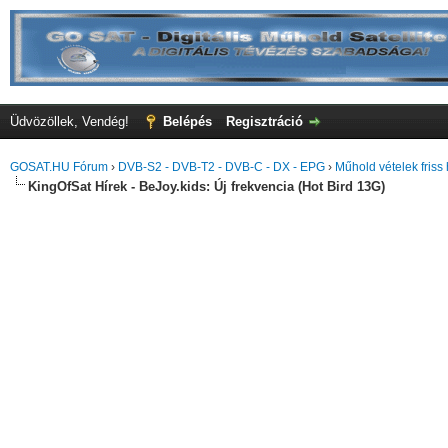
Üdvözöllek, Vendég!
Belépés
Regisztráció
GOSAT.HU Fórum
›
DVB-S2 - DVB-T2 - DVB-C - DX - EPG
›
Műhold vételek friss 
KingOfSat Hírek - BeJoy.kids: Új frekvencia (Hot Bird 13G)