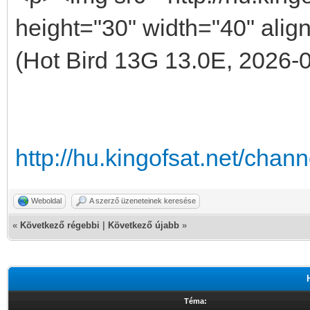
height="30" width="40" align
(Hot Bird 13G 13.0E, 2026-
http://hu.kingofsat.net/cha
Weboldal
A szerző üzeneteinek keresése
«
Következő régebbi
|
Következő újabb
»
Téma: