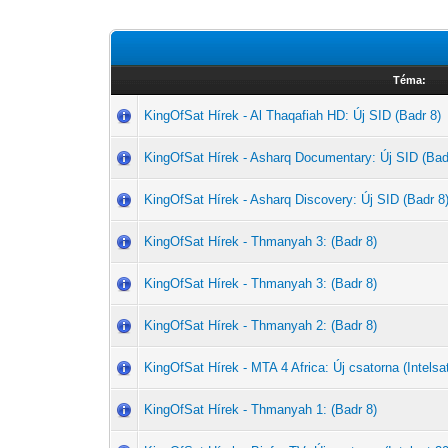
Téma:
KingOfSat Hírek - Al Thaqafiah HD: Új SID (Badr 8)
KingOfSat Hírek - Asharq Documentary: Új SID (Bad
KingOfSat Hírek - Asharq Discovery: Új SID (Badr 8
KingOfSat Hírek - Thmanyah 3: (Badr 8)
KingOfSat Hírek - Thmanyah 3: (Badr 8)
KingOfSat Hírek - Thmanyah 2: (Badr 8)
KingOfSat Hírek - MTA 4 Africa: Új csatorna (Intelsat
KingOfSat Hírek - Thmanyah 1: (Badr 8)