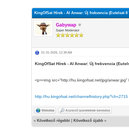
0 szavazat - átlag 0
1
2
3
4
5
KingOfSat Hírek - Al Anwar: Új frekvencia (Eutelsat 8
Gabywap
Super Moderator
01-31-2026, 12:38 AM
KingOfSat Hírek - Al Anwar: Új frekvencia (Eutel
<p><img src="http://hu.kingofsat.net/jpg/anwar.jpg"
http://hu.kingofsat.net/channelhistory.php?ch=2715
Weboldal
A szerző üzeneteinek keresése
«
Következő régebbi
|
Következő újabb
»