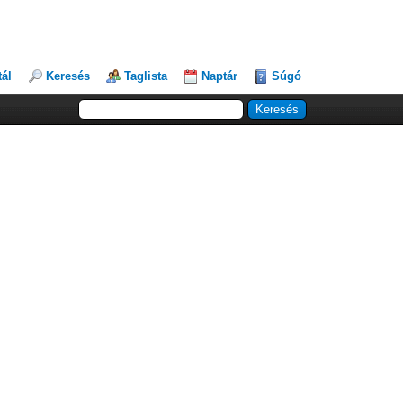
tál
Keresés
Taglista
Naptár
Súgó