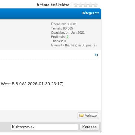
A téma értékelése:
Rétegezett
Üzenetek: 33,001
Témák: 80,365
Csatlakozott: Jun 2021
Értékelés:
2
Thanks: 0
Given 47 thank(s) in 38 post(s)
#1
t 8 West B 8.0W, 2026-01-30 23:17)
Válaszol