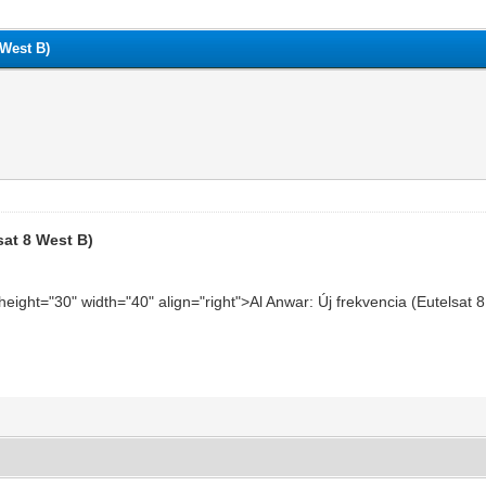
 West B)
sat 8 West B)
 height="30" width="40" align="right">Al Anwar: Új frekvencia (Eutelsa