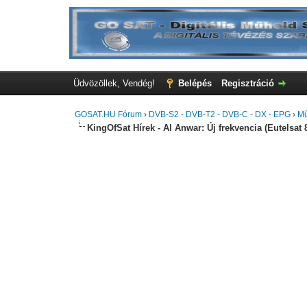
Üdvözöllek, Vendég!
Belépés
Regisztráció
GOSAT.HU Fórum
›
DVB-S2 - DVB-T2 - DVB-C - DX - EPG
›
Mű
KingOfSat Hírek - Al Anwar: Új frekvencia (Eutelsat 