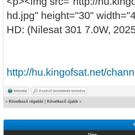
<p><img src="http://hu.king
hd.jpg" height="30" width="
HD: (Nilesat 301 7.0W, 2025
http://hu.kingofsat.net/cha
Weboldal
A szerző üzeneteinek keresése
«
Következő régebbi
|
Következő újabb
»
Téma: