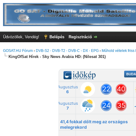
Üdvözöllek, Vendég!
Belépés
Regisztráció
GOSAT.HU Fórum
›
DVB-S2 - DVB-T2 - DVB-C - DX - EPG
›
Műhold vételek friss 
KingOfSat Hírek - Sky News Arabia HD: (Nilesat 301)