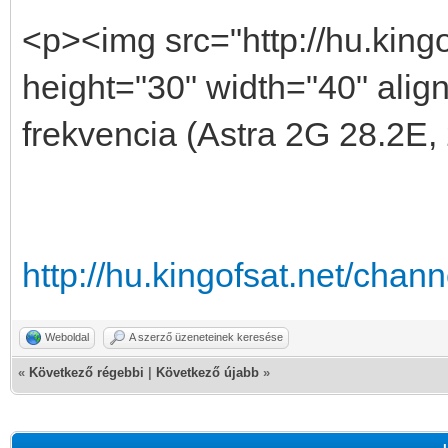
<p><img src="http://hu.king
height="30" width="40" alig
frekvencia (Astra 2G 28.2E,
http://hu.kingofsat.net/cha
Weboldal
A szerző üzeneteinek keresése
«
Következő régebbi
|
Következő újabb
»