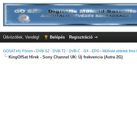
Üdvözöllek, Vendég!
Belépés
Regisztráció
GOSAT.HU Fórum
›
DVB-S2 - DVB-T2 - DVB-C - DX - EPG
›
Műhold vételek friss 
KingOfSat Hírek - Sony Channel UK: Új frekvencia (Astra 2G)