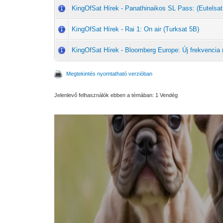
KingOfSat Hírek - Panathinaikos SL Pass: (Eutelsat
KingOfSat Hírek - Rai 1: On air (Turksat 5B)
KingOfSat Hírek - Bloomberg Europe: Új frekvencia 
Megtekintés nyomtatható verzióban
Jelenlevő felhasználók ebben a témában: 1 Vendég