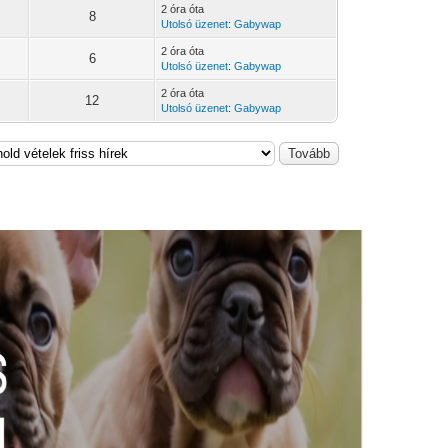
2 óra óta
8
Utolsó üzenet
:
Gabywap
2 óra óta
6
Utolsó üzenet
:
Gabywap
2 óra óta
12
Utolsó üzenet
:
Gabywap