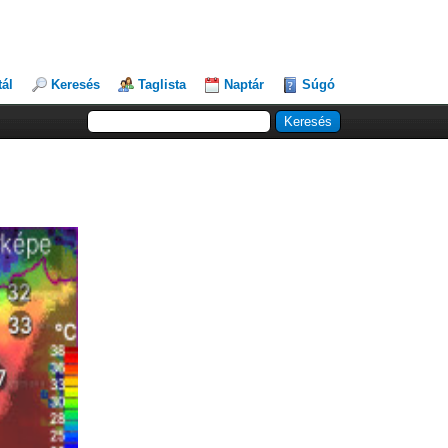
tál
Keresés
Taglista
Naptár
Súgó