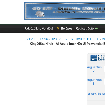
Üdvözöllek, Vendég!
Belépés
Regisztráció
GOSAT.HU Fórum
›
DVB-S2 - DVB-T2 - DVB-C - DX - EPG
›
Mű
KingOfSat Hírek - Al Aoula Inter HD: Új frekvencia (