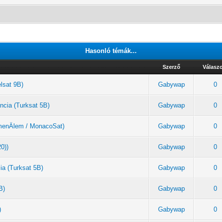
Hasonló témák...
Szerző
Válasz
elsat 9B)
Gabywap
0
ncia (Turksat 5B)
Gabywap
0
rkmenÄlem / MonacoSat)
Gabywap
0
20))
Gabywap
0
ia (Turksat 5B)
Gabywap
0
B)
Gabywap
0
)
Gabywap
0