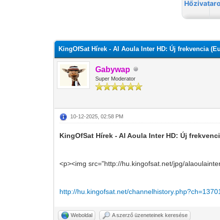
0 szavazat - átlag 0
1
2
3
4
5
KingOfSat Hírek - Al Aoula Inter HD: Új frekvencia (E
Gabywap
Super Moderator
10-12-2025, 02:58 PM
KingOfSat Hírek - Al Aoula Inter HD: Új frekvenc
<p><img src="http://hu.kingofsat.net/jpg/alaoulaint
http://hu.kingofsat.net/channelhistory.php?ch=1370
Weboldal
A szerző üzeneteinek keresése