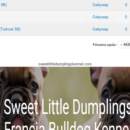
 9B)
Gabywap
0
Gabywap
0
(Turksat 5B)
Gabywap
0
Fórumra ugrás:
sweetlittledumplingskennel.com