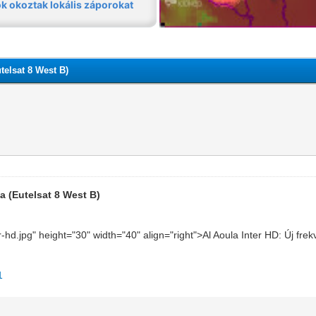
utelsat 8 West B)
ia (Eutelsat 8 West B)
er-hd.jpg" height="30" width="40" align="right">Al Aoula Inter HD: Új f
1