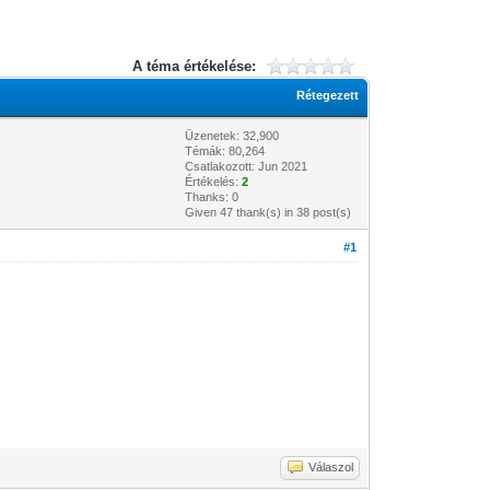
A téma értékelése:
Rétegezett
Üzenetek: 32,900
Témák: 80,264
Csatlakozott: Jun 2021
Értékelés:
2
Thanks: 0
Given 47 thank(s) in 38 post(s)
#1
Válaszol