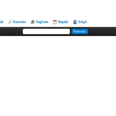
tál
Keresés
Taglista
Naptár
Súgó