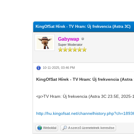
0 szavazat - átlag 0
1
2
3
4
5
KingOfSat Hírek - TV Hram: Új frekvencia (Astra 3C)
Gabywap
Super Moderator
10-11-2025, 03:46 PM
KingOfSat Hírek - TV Hram: Új frekvencia (Astra
<p>TV Hram: Új frekvencia (Astra 3C 23.5E, 2025-
http://hu.kingofsat.net/channelhistory.php?ch=1893
Weboldal
A szerző üzeneteinek keresése