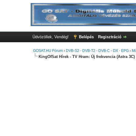
Üdvözöllek, Vendég!
Belépés
Regisztráció
GOSAT.HU Fórum
›
DVB-S2 - DVB-T2 - DVB-C - DX - EPG
›
Mű
KingOfSat Hírek - TV Hram: Új frekvencia (Astra 3C)