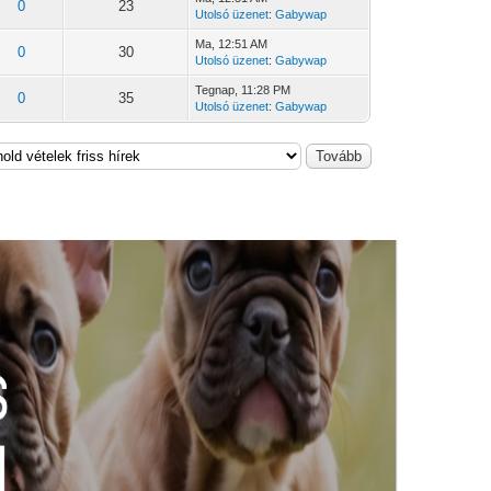
0
23
Utolsó üzenet
:
Gabywap
Ma
, 12:51 AM
0
30
Utolsó üzenet
:
Gabywap
Tegnap
, 11:28 PM
0
35
Utolsó üzenet
:
Gabywap