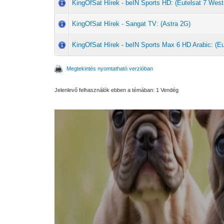
KingOfSat Hírek - beIN Sports HD: (Eutelsat 7 West
KingOfSat Hírek - Sangat TV: (Astra 2G)
KingOfSat Hírek - beIN Sports Max 6 HD Arabic: (Eu
Megtekintés nyomtatható verzióban
Jelenlevő felhasználók ebben a témában: 1 Vendég