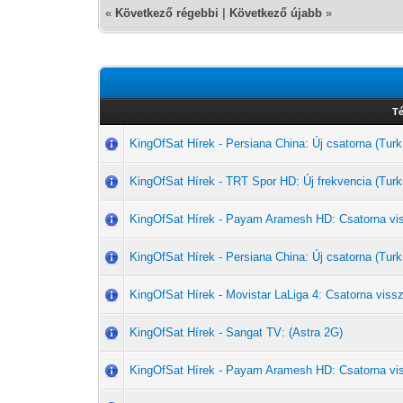
«
Következő régebbi
|
Következő újabb
»
T
KingOfSat Hírek - Persiana China: Új csatorna (T
KingOfSat Hírek - TRT Spor HD: Új frekvencia (Turk
KingOfSat Hírek - Payam Aramesh HD: Csatorna vi
KingOfSat Hírek - Persiana China: Új csatorna (T
KingOfSat Hírek - Movistar LaLiga 4: Csatorna vissz
KingOfSat Hírek - Sangat TV: (Astra 2G)
KingOfSat Hírek - Payam Aramesh HD: Csatorna vi