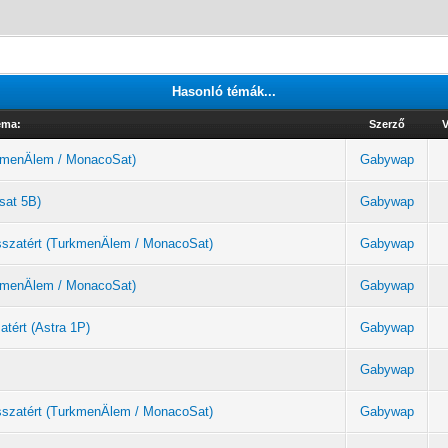
Hasonló témák...
éma:
Szerző
V
urkmenÄlem / MonacoSat)
Gabywap
sat 5B)
Gabywap
sszatért (TurkmenÄlem / MonacoSat)
Gabywap
urkmenÄlem / MonacoSat)
Gabywap
atért (Astra 1P)
Gabywap
Gabywap
sszatért (TurkmenÄlem / MonacoSat)
Gabywap