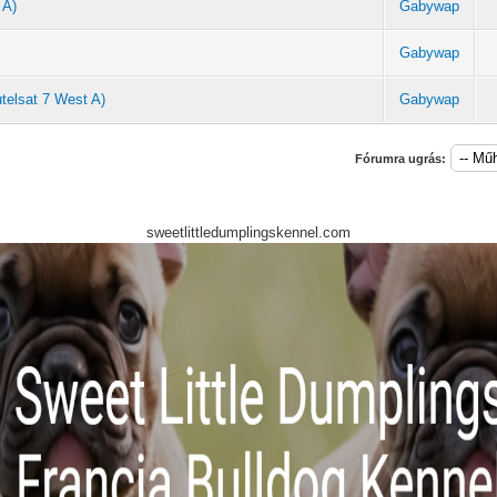
 A)
Gabywap
Gabywap
telsat 7 West A)
Gabywap
Fórumra ugrás:
sweetlittledumplingskennel.com