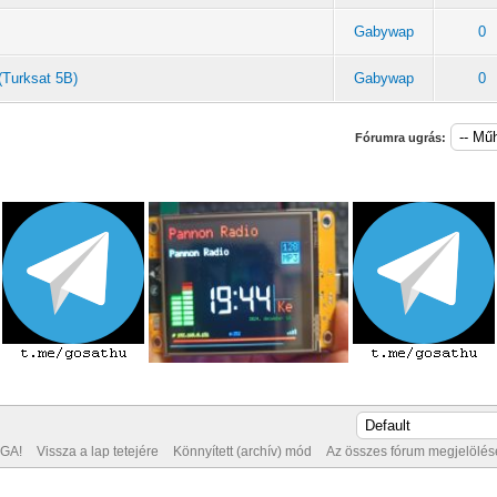
Gabywap
0
(Turksat 5B)
Gabywap
0
Fórumra ugrás:
GA!
Vissza a lap tetejére
Könnyített (archív) mód
Az összes fórum megjelölése