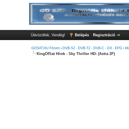
Üdvözöllek, Vendég!
Belépés
Regisztráció
GOSAT.HU Fórum
›
DVB-S2 - DVB-T2 - DVB-C - DX - EPG
›
Mű
KingOfSat Hírek - Sky Thriller HD: (Astra 2F)