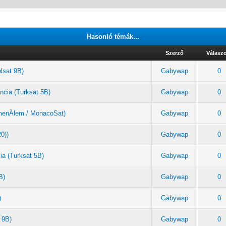
Hasonló témák...
Szerző
Válasz
elsat 9B)
Gabywap
0
ncia (Turksat 5B)
Gabywap
0
rkmenÄlem / MonacoSat)
Gabywap
0
20))
Gabywap
0
ia (Turksat 5B)
Gabywap
0
B)
Gabywap
0
)
Gabywap
0
 9B)
Gabywap
0