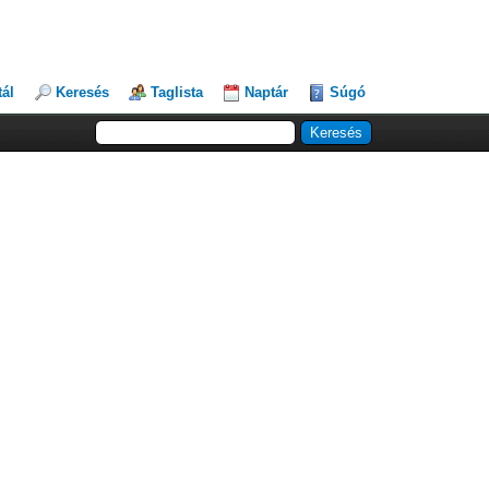
tál
Keresés
Taglista
Naptár
Súgó