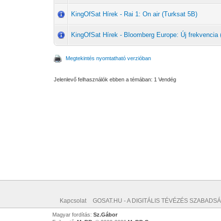
KingOfSat Hírek - Rai 1: On air (Turksat 5B)
KingOfSat Hírek - Bloomberg Europe: Új frekvencia 
Megtekintés nyomtatható verzióban
Jelenlevő felhasználók ebben a témában: 1 Vendég
Kapcsolat
GOSAT.HU - A DIGITÁLIS TÉVÉZÉS SZABADSÁ
Magyar fordítás:
Sz.Gábor