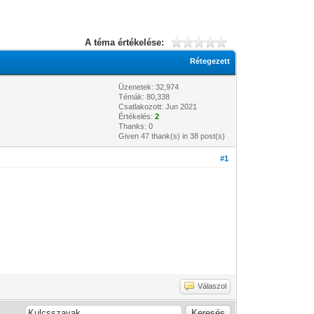
A téma értékelése:
Rétegezett
Üzenetek: 32,974
Témák: 80,338
Csatlakozott: Jun 2021
Értékelés:
2
Thanks: 0
Given 47 thank(s) in 38 post(s)
#1
Válaszol