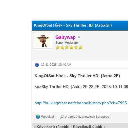
0 szavazat - átlag 0
1
2
3
4
5
KingOfSat Hírek - Sky Thriller HD: (Astra 2F)
Gabywap
Super Moderator
10-11-2025, 10:40 AM
KingOfSat Hírek - Sky Thriller HD: (Astra 2F)
<p>Sky Thriller HD: (Astra 2F 28.2E, 2025-10-11 0
http://hu.kingofsat.net/channelhistory.php?ch=7905
Weboldal
A szerző üzeneteinek keresése
«
Következő régebbi
|
Következő újabb
»