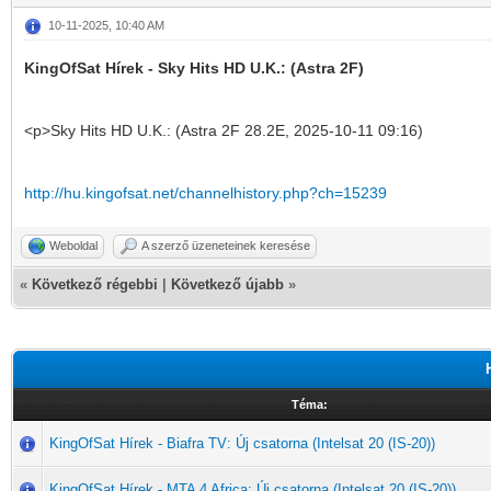
10-11-2025, 10:40 AM
KingOfSat Hírek - Sky Hits HD U.K.: (Astra 2F)
<p>Sky Hits HD U.K.: (Astra 2F 28.2E, 2025-10-11 09:16)
http://hu.kingofsat.net/channelhistory.php?ch=15239
Weboldal
A szerző üzeneteinek keresése
«
Következő régebbi
|
Következő újabb
»
Téma:
KingOfSat Hírek - Biafra TV: Új csatorna (Intelsat 20 (IS-20))
KingOfSat Hírek - MTA 4 Africa: Új csatorna (Intelsat 20 (IS-20))