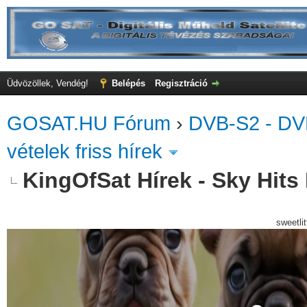
Üdvözöllek, Vendég!
Belépés
Regisztráció
GOSAT.HU Fórum
›
DVB-S2 - DV
vételek friss hírek
KingOfSat Hírek - Sky Hits 
sweetli