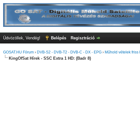
Üdvözöllek, Vendég!
Belépés
Regisztráció
GOSAT.HU Fórum
›
DVB-S2 - DVB-T2 - DVB-C - DX - EPG
›
Műhold vételek friss 
KingOfSat Hírek - SSC Extra 1 HD: (Badr 8)