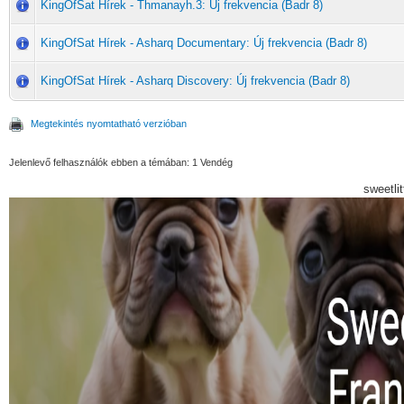
KingOfSat Hírek - Thmanayh.3: Új frekvencia (Badr 8)
KingOfSat Hírek - Asharq Documentary: Új frekvencia (Badr 8)
KingOfSat Hírek - Asharq Discovery: Új frekvencia (Badr 8)
Megtekintés nyomtatható verzióban
Jelenlevő felhasználók ebben a témában: 1 Vendég
sweetli