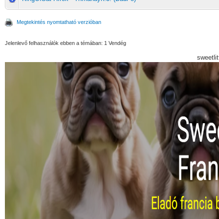
Megtekintés nyomtatható verzióban
Jelenlevő felhasználók ebben a témában: 1 Vendég
sweetli