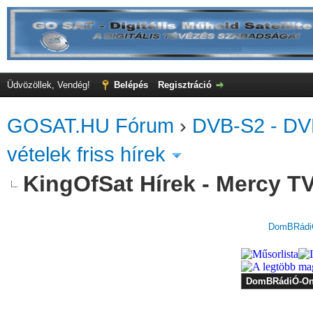
Üdvözöllek, Vendég!
Belépés
Regisztráció
GOSAT.HU Fórum
›
DVB-S2 - DV
vételek friss hírek
KingOfSat Hírek - Mercy TV 
DomBRádiÓ