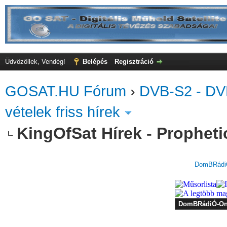
Üdvözöllek, Vendég!
Belépés
Regisztráció
GOSAT.HU Fórum
›
DVB-S2 - DV
vételek friss hírek
KingOfSat Hírek - Prophetic
DomBRádiÓ