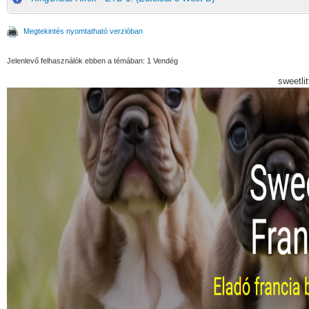
Megtekintés nyomtatható verzióban
Jelenlevő felhasználók ebben a témában: 1 Vendég
sweetli