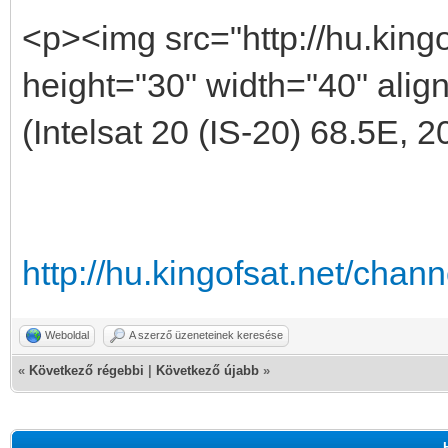
<p><img src="http://hu.kingo
height="30" width="40" alig
(Intelsat 20 (IS-20) 68.5E, 
http://hu.kingofsat.net/cha
Weboldal
A szerző üzeneteinek keresése
«
Következő régebbi
|
Következő újabb
»