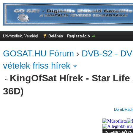
Üdvözöllek, Vendég!
Belépés
Regisztráció
GOSAT.HU Fórum
›
DVB-S2 - DV
vételek friss hírek
KingOfSat Hírek - Star Lif
36D)
DomBRádiÓ