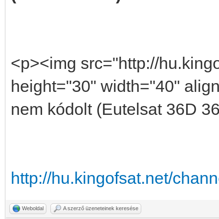
<p><img src="http://hu.kingof
height="30" width="40" align
nem kódolt (Eutelsat 36D 3
http://hu.kingofsat.net/cha
Weboldal
A szerző üzeneteinek keresése