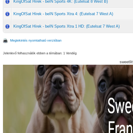
KingOfSat Hírek - beIN Sports 4K: (Eutelsat 8 West B)
KingOfSat Hírek - beIN Sports Xtra 4: (Eutelsat 7 West A)
KingOfSat Hírek - beIN Sports Xtra 1 HD: (Eutelsat 7 West A)
Megtekintés nyomtatható verzióban
Jelenlevő felhasználók ebben a témában: 1 Vendég
sweetli