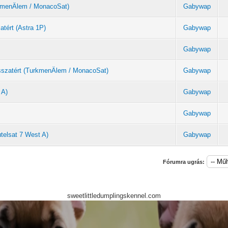
urkmenÄlem / MonacoSat)
Gabywap
atért (Astra 1P)
Gabywap
Gabywap
sszatért (TurkmenÄlem / MonacoSat)
Gabywap
 A)
Gabywap
Gabywap
telsat 7 West A)
Gabywap
Fórumra ugrás:
sweetlittledumplingskennel.com