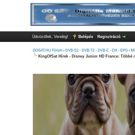
Üdvözöllek, Vendég!
Belépés
Regisztráció
GOSAT.HU Fórum
›
DVB-S2 - DVB-T2 - DVB-C - DX - EPG
›
Mű
KingOfSat Hírek - Disney Junior HD France: Többé 