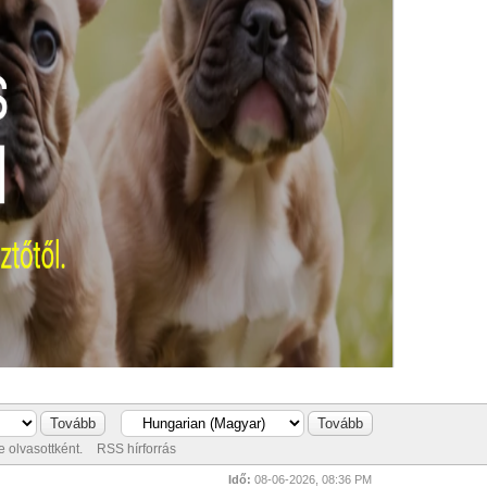
 olvasottként.
RSS hírforrás
Idő:
08-06-2026, 08:36 PM