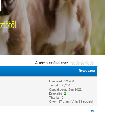
A téma értékelése:
Rétegezett
Üzenetek: 32,900
Témák: 80,264
Csatlakozott: Jun 2021
Értékelés:
2
Thanks: 0
Given 47 thank(s) in 38 post(s)
#1