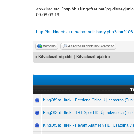
<p><img src="http://hu.kingofsat.net/jpg/disneyjuni
09-08 03:19)
http://hu.kingofsat.net/channelhistory.php?ch=9106
Weboldal
A szerző üzeneteinek keresése
«
Következő régebbi
|
Következő újabb
»
T
KingOfSat Hírek - Persiana China: Új csatorna (T
KingOfSat Hírek - TRT Spor HD: Új frekvencia (Turk
KingOfSat Hírek - Payam Aramesh HD: Csatorna vi