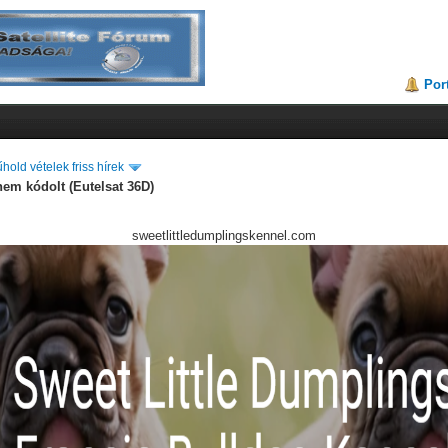
Por
hold vételek friss hírek
nem kódolt (Eutelsat 36D)
sweetlittledumplingskennel.com