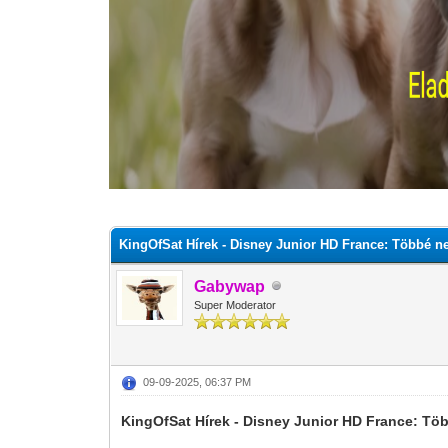
0 szavazat - átlag 0
1
2
3
4
5
KingOfSat Hírek - Disney Junior HD France: Többé ne
Gabywap
Super Moderator
09-09-2025, 06:37 PM
KingOfSat Hírek - Disney Junior HD France: Tö