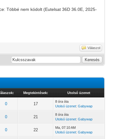
ance: Többé nem kódolt (Eutelsat 36D 36.0E, 2025-
Válaszol
álaszok:
Megtekintések:
Utolsó üzenet
8 óra óta
0
17
Utolsó üzenet
:
Gabywap
8 óra óta
0
21
Utolsó üzenet
:
Gabywap
Ma
, 07:10 AM
0
22
Utolsó üzenet
:
Gabywap