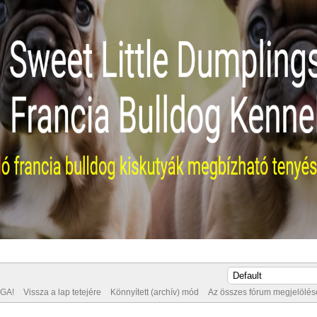
GA!
Vissza a lap tetejére
Könnyített (archív) mód
Az összes fórum megjelölése