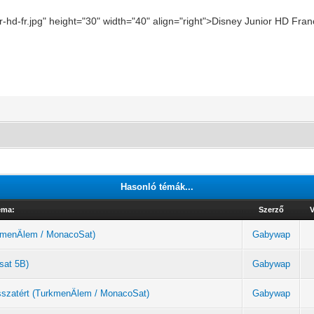
or-hd-fr.jpg" height="30" width="40" align="right">Disney Junior HD Fr
Hasonló témák...
éma:
Szerző
V
urkmenÄlem / MonacoSat)
Gabywap
sat 5B)
Gabywap
sszatért (TurkmenÄlem / MonacoSat)
Gabywap