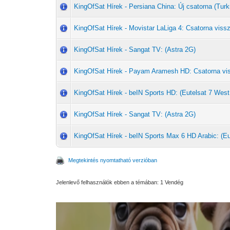
KingOfSat Hírek - Persiana China: Új csatorna (T
KingOfSat Hírek - Movistar LaLiga 4: Csatorna vissz
KingOfSat Hírek - Sangat TV: (Astra 2G)
KingOfSat Hírek - Payam Aramesh HD: Csatorna vi
KingOfSat Hírek - beIN Sports HD: (Eutelsat 7 West
KingOfSat Hírek - Sangat TV: (Astra 2G)
KingOfSat Hírek - beIN Sports Max 6 HD Arabic: (Eu
Megtekintés nyomtatható verzióban
Jelenlevő felhasználók ebben a témában: 1 Vendég