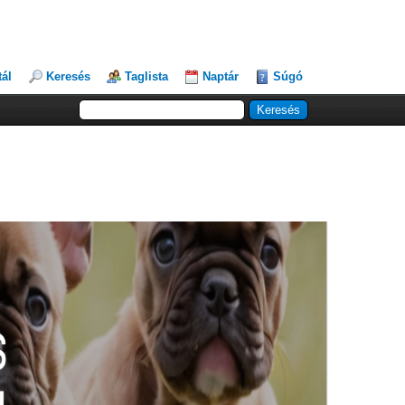
tál
Keresés
Taglista
Naptár
Súgó