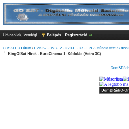
Üdvözöllek, Vendég!
Belépés
Regisztráció
GOSAT.HU Fórum
›
DVB-S2 - DVB-T2 - DVB-C - DX - EPG
›
Műhold vételek friss 
KingOfSat Hírek - EuroCinema 1: Kódolás (Astra 3C)
DomBRádiÓ