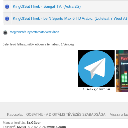
KingOfSat Hírek - Sangat TV: (Astra 2G)
KingOfSat Hírek - beIN Sports Max 6 HD Arabic: (Eutelsat 7 West A)
Megtekintés nyomtatható verzióban
Jelenlevő felhasználók ebben a témában: 1 Vendég
Kapcsolat
GOSAT.HU - A DIGITÁLIS TÉVÉZÉS SZABADSÁGA!
Vissza a lap
Magyar fordítás:
Sz.Gábor
Fejlesztő:
MyBB
, © 2002-2026
MyBB Group
.