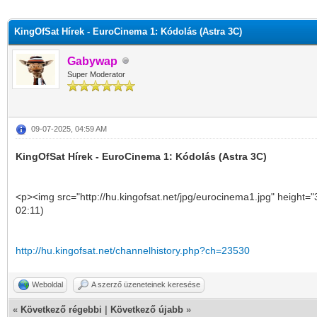
KingOfSat Hírek - EuroCinema 1: Kódolás (Astra 3C)
Gabywap
Super Moderator
09-07-2025, 04:59 AM
KingOfSat Hírek - EuroCinema 1: Kódolás (Astra 3C)
<p><img src="http://hu.kingofsat.net/jpg/eurocinema1.jpg" height=
02:11)
http://hu.kingofsat.net/channelhistory.php?ch=23530
Weboldal
A szerző üzeneteinek keresése
«
Következő régebbi
|
Következő újabb
»