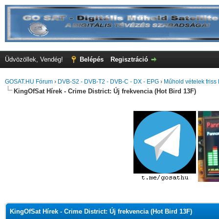
Üdvözöllek, Vendég!
Belépés
Regisztráció
GOSAT.HU Fórum
›
DVB-S2 - DVB-T2 - DVB-C - DX - EPG
›
Műhold vételek friss 
KingOfSat Hírek - Crime District: Új frekvencia (Hot Bird 13F)
KingOfSat Hírek - Crime District: Új frekvencia (Hot Bird 13F)