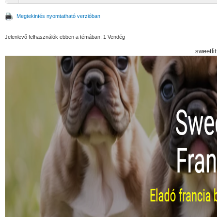
Megtekintés nyomtatható verzióban
Jelenlevő felhasználók ebben a témában: 1 Vendég
sweetli