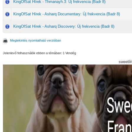
KingOfSat Hírek - Thmanayh.3: Új frekvencia (Badr 8)
KingOfSat Hírek - Asharq Documentary: Új frekvencia (Badr 8)
KingOfSat Hírek - Asharq Discovery: Új frekvencia (Badr 8)
Megtekintés nyomtatható verzióban
Jelenlevő felhasználók ebben a témában: 1 Vendég
sweetli