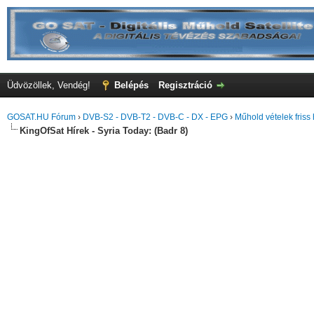
Üdvözöllek, Vendég!
Belépés
Regisztráció
GOSAT.HU Fórum
›
DVB-S2 - DVB-T2 - DVB-C - DX - EPG
›
Műhold vételek friss 
KingOfSat Hírek - Syria Today: (Badr 8)