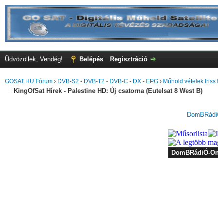
Üdvözöllek, Vendég!
Belépés
Regisztráció
GOSAT.HU Fórum
›
DVB-S2 - DVB-T2 - DVB-C - DX - EPG
›
Műhold vételek friss 
KingOfSat Hírek - Palestine HD: Új csatorna (Eutelsat 8 West B)
DomBRádiÓ