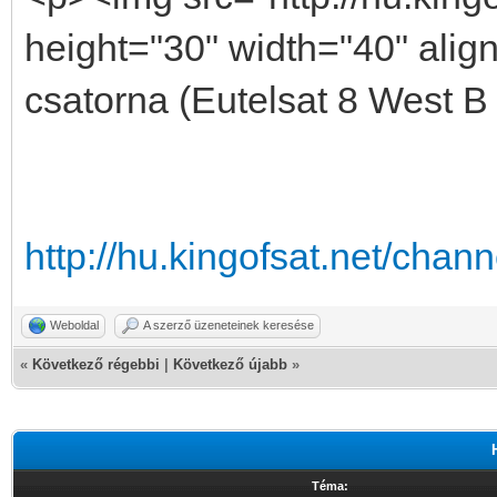
height="30" width="40" alig
csatorna (Eutelsat 8 West B
http://hu.kingofsat.net/cha
Weboldal
A szerző üzeneteinek keresése
«
Következő régebbi
|
Következő újabb
»
Téma: