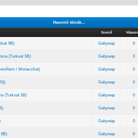
Hasonló témák...
Szerző
Válasz
elsat 9B)
Gabywap
0
ncia (Turksat 5B)
Gabywap
0
rkmenÄlem / MonacoSat)
Gabywap
0
20))
Gabywap
0
ia (Turksat 5B)
Gabywap
0
B)
Gabywap
0
)
Gabywap
0
 9B)
Gabywap
0