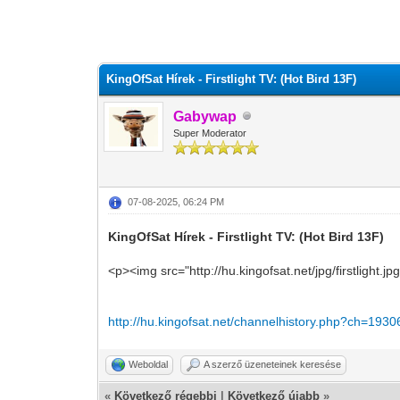
0 szavazat - átlag 0
1
2
3
4
5
KingOfSat Hírek - Firstlight TV: (Hot Bird 13F)
Gabywap
Super Moderator
07-08-2025, 06:24 PM
KingOfSat Hírek - Firstlight TV: (Hot Bird 13F)
<p><img src="http://hu.kingofsat.net/jpg/firstlight.j
http://hu.kingofsat.net/channelhistory.php?ch=1930
Weboldal
A szerző üzeneteinek keresése
«
Következő régebbi
|
Következő újabb
»