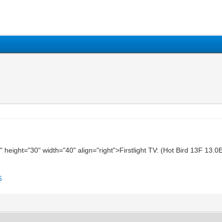
pg" height="30" width="40" align="right">Firstlight TV: (Hot Bird 13F 13
6