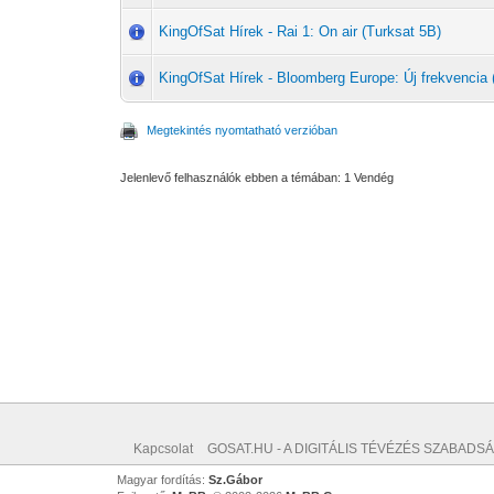
KingOfSat Hírek - Rai 1: On air (Turksat 5B)
KingOfSat Hírek - Bloomberg Europe: Új frekvencia 
Megtekintés nyomtatható verzióban
Jelenlevő felhasználók ebben a témában: 1 Vendég
Kapcsolat
GOSAT.HU - A DIGITÁLIS TÉVÉZÉS SZABADSÁ
Magyar fordítás:
Sz.Gábor