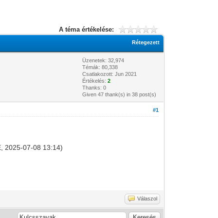
A téma értékelése:
Rétegezett
Üzenetek: 32,974
Témák: 80,338
Csatlakozott: Jun 2021
Értékelés:
2
Thanks: 0
Given 47 thank(s) in 38 post(s)
#1
.0E, 2025-07-08 13:14)
Válaszol