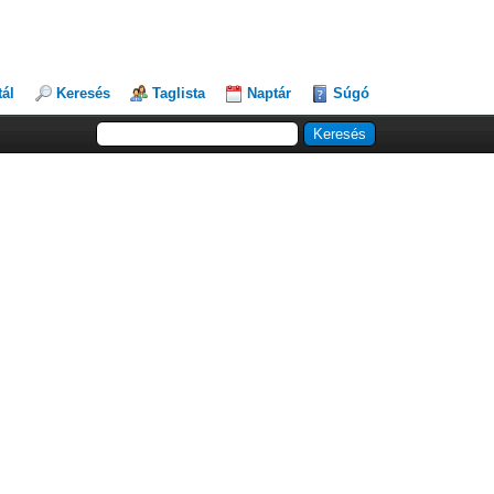
tál
Keresés
Taglista
Naptár
Súgó