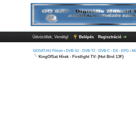
Üdvözöllek, Vendég!
Belépés
Regisztráció
GOSAT.HU Fórum
›
DVB-S2 - DVB-T2 - DVB-C - DX - EPG
›
Mű
KingOfSat Hírek - Firstlight TV: (Hot Bird 13F)