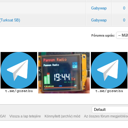
Gabywap
0
(Turksat 5B)
Gabywap
0
Fórumra ugrás:
GA!
Vissza a lap tetejére
Könnyített (archív) mód
Az összes fórum megjelölése