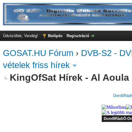
Üdvözöllek, Vendég!
Belépés
Regisztráció
GOSAT.HU Fórum
›
DVB-S2 - DV
vételek friss hírek
KingOfSat Hírek - Al Aoula 
DomBRádiÓ