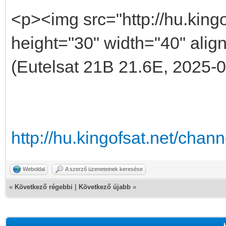
<p><img src="http://hu.kingo
height="30" width="40" align
(Eutelsat 21B 21.6E, 2025-0
http://hu.kingofsat.net/cha
Weboldal
A szerző üzeneteinek keresése
«
Következő régebbi
|
Következő újabb
»