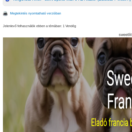
Megtekintés nyomtatható verzióban
Jelenlevő felhasználók ebben a témában: 1 Vendég
sweetli