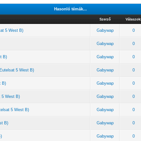
Hasonló témák...
Szerző
Válaszok
sat 5 West B)
Gabywap
0
Gabywap
0
t B)
Gabywap
0
Eutelsat 5 West B)
Gabywap
0
t B)
Gabywap
0
t 5 West B)
Gabywap
0
telsat 5 West B)
Gabywap
0
st B)
Gabywap
0
B)
Gabywap
0