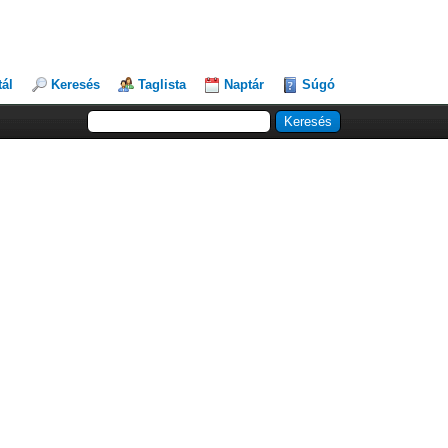
tál
Keresés
Taglista
Naptár
Súgó