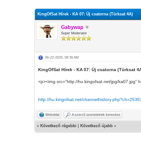
0 szavazat - átlag 0
1
2
3
4
5
KingOfSat Hírek - KA 07: Új csatorna (Türksat 4A)
Gabywap
Super Moderator
06-22-2025, 08:36 AM
KingOfSat Hírek - KA 07: Új csatorna (Türksat 4
<p><img src="http://hu.kingofsat.net/jpg/ka07.jpg" 
http://hu.kingofsat.net/channelhistory.php?ch=2535
Weboldal
A szerző üzeneteinek keresése
«
Következő régebbi
|
Következő újabb
»