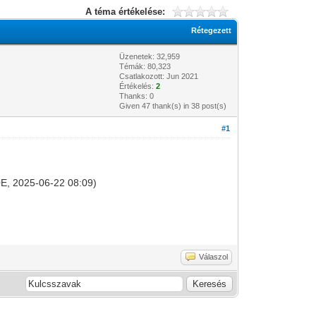
A téma értékelése:
Rétegezett
Üzenetek: 32,959
Témák: 80,323
Csatlakozott: Jun 2021
Értékelés:
2
Thanks: 0
Given 47 thank(s) in 38 post(s)
#1
.0E, 2025-06-22 08:09)
Válaszol