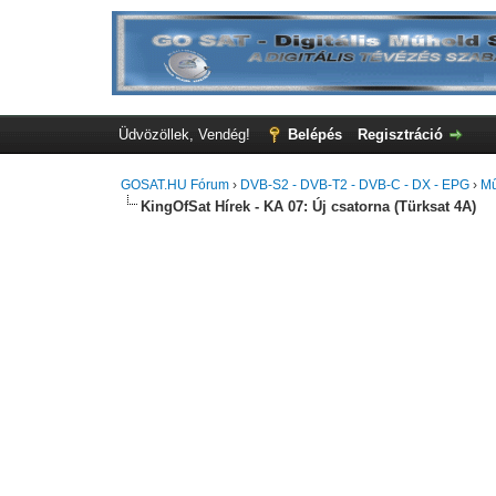
Üdvözöllek, Vendég!
Belépés
Regisztráció
GOSAT.HU Fórum
›
DVB-S2 - DVB-T2 - DVB-C - DX - EPG
›
Mű
KingOfSat Hírek - KA 07: Új csatorna (Türksat 4A)