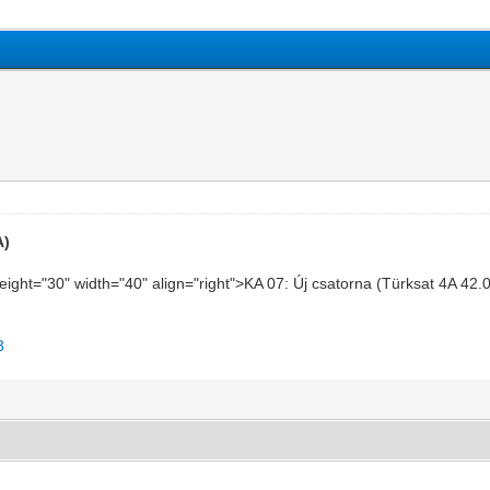
A)
height="30" width="40" align="right">KA 07: Új csatorna (Türksat 4A 42
3