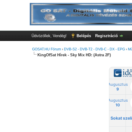
Üdvözöllek, Vendég!
Belépés
Regisztráció
GOSAT.HU Fórum
›
DVB-S2 - DVB-T2 - DVB-C - DX - EPG
›
Mű
KingOfSat Hírek - Sky Mix HD: (Astra 2F)