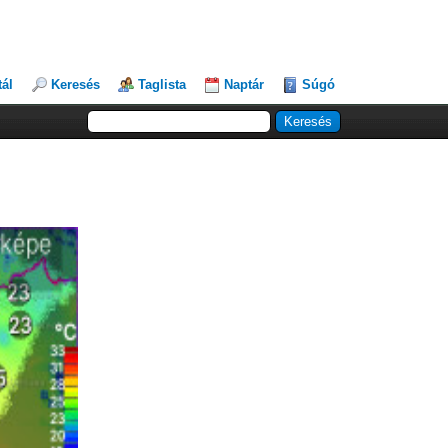
tál
Keresés
Taglista
Naptár
Súgó