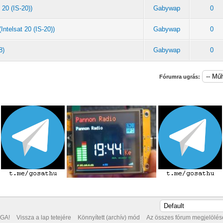
 20 (IS-20))
Gabywap
0
ntelsat 20 (IS-20))
Gabywap
0
8)
Gabywap
0
Fórumra ugrás:
GA!
Vissza a lap tetejére
Könnyített (archív) mód
Az összes fórum megjelölése