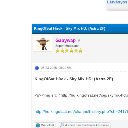
0 szavazat - átlag 0
1
2
3
4
5
KingOfSat Hírek - Sky Mix HD: (Astra 2F)
Gabywap
Super Moderator
05-23-2025, 05:29 AM
KingOfSat Hírek - Sky Mix HD: (Astra 2F)
<p><img src="http://hu.kingofsat.net/jpg/skymix-hd
http://hu.kingofsat.net/channelhistory.php?ch=2417
Weboldal
A szerző üzeneteinek keresése