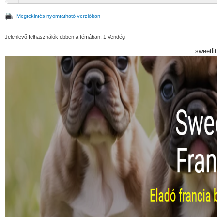
Megtekintés nyomtatható verzióban
Jelenlevő felhasználók ebben a témában: 1 Vendég
sweetli