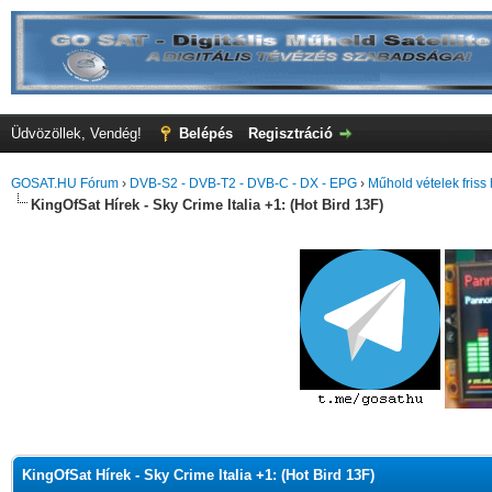
Üdvözöllek, Vendég!
Belépés
Regisztráció
GOSAT.HU Fórum
›
DVB-S2 - DVB-T2 - DVB-C - DX - EPG
›
Műhold vételek friss 
KingOfSat Hírek - Sky Crime Italia +1: (Hot Bird 13F)
KingOfSat Hírek - Sky Crime Italia +1: (Hot Bird 13F)