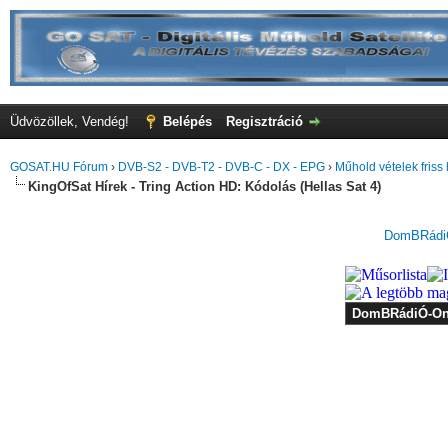
Üdvözöllek, Vendég!
Belépés
Regisztráció
GOSAT.HU Fórum
›
DVB-S2 - DVB-T2 - DVB-C - DX - EPG
›
Műhold vételek friss 
KingOfSat Hírek - Tring Action HD: Kódolás (Hellas Sat 4)
DomBRádiÓ