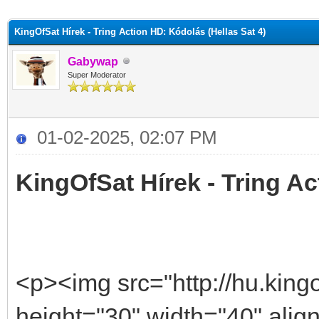
KingOfSat Hírek - Tring Action HD: Kódolás (Hellas Sat 4)
Gabywap
Super Moderator
01-02-2025, 02:07 PM
KingOfSat Hírek - Tring Ac
<p><img src="http://hu.kingof
height="30" width="40" alig