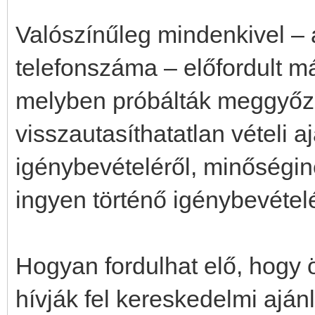
Valószínűleg mindenkivel – 
telefonszáma – előfordult má
melyben próbálták meggyőzn
visszautasíthatatlan vételi aj
igénybevételéről, minőségine
ingyen történő igénybevételé
Hogyan fordulhat elő, hogy ö
hívják fel kereskedelmi aján