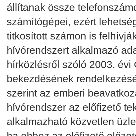
állítanak össze telefonszám
számítógépei, ezért lehets
titkosított számon is felhívj
hívórendszert alkalmazó ada
hírközlésről szóló 2003. évi 
bekezdésének rendelkezéséb
szerint az emberi beavatkozá
hívórendszer az előfizető te
alkalmazható közvetlen üzlet
ha ehhez az előfizető előzet