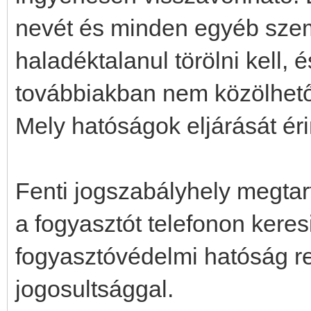
nevét és minden egyéb szemé
haladéktalanul törölni kell,
továbbiakban nem közölhető
Mely hatóságok eljárását érin
Fenti jogszabályhely megta
a fogyasztót telefonon kere
fogyasztóvédelmi hatóság re
jogosultsággal.