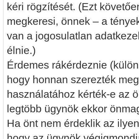
kéri rögzítését. (Ezt követő
megkeresi, önnek – a tények
van a jogosulatlan adatkeze
élnie.)
Érdemes rákérdeznie (különö
hogy honnan szerezték meg 
használatához kérték-e az ö
legtöbb ügynök ekkor önmagát
Ha önt nem érdeklik az ilye
hogy az ügynök végigmondja