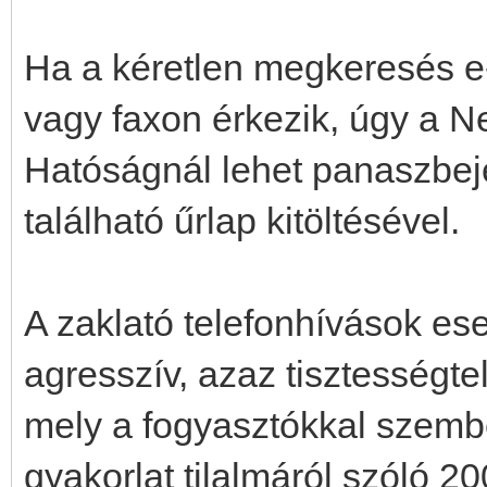
Ha a kéretlen megkeresés 
vagy faxon érkezik, úgy a N
Hatóságnál lehet panaszbeje
található űrlap kitöltésével.
A zaklató telefonhívások es
agresszív, azaz tisztességt
mely a fogyasztókkal szembe
gyakorlat tilalmáról szóló 20