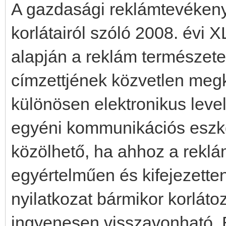
A gazdasági reklámtevékenys
korlátairól szóló 2008. évi X
alapján a reklám természet
címzettjének közvetlen meg
különösen elektronikus lev
egyéni kommunikációs eszkö
közölhető, ha ahhoz a reklá
egyértelműen és kifejezetten
nyilatkozat bármikor korláto
ingyenesen visszavonható. 