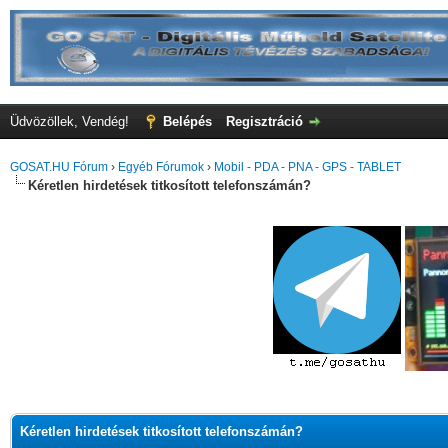
Üdvözöllek, Vendég!
Belépés
Regisztráció
GOSAT.HU Fórum
›
Egyéb Fórumok
›
Mobil - PDA - PNA - GPS - TABLET
Kéretlen hirdetések titkosított telefonszámán?
Kéretlen hirdetések titkosított telefonszámán?