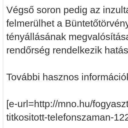
Végső soron pedig az inzult
felmerülhet a Büntetőtörvény
tényállásának megvalósítás
rendőrség rendelkezik hatás
További hasznos információ
[e-url=http://mno.hu/fogyas
titkositott-telefonszaman-12