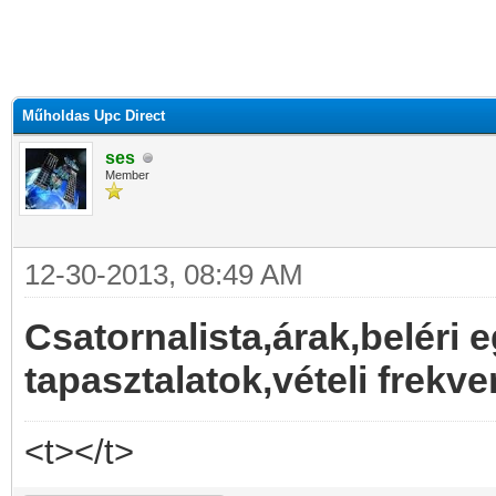
Műholdas Upc Direct
ses
Member
12-30-2013, 08:49 AM
Csatornalista,árak,beléri 
tapasztalatok,vételi frekv
<t></t>