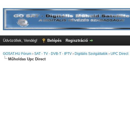
Üdvözöllek, Vendég!
Belépés
Regisztráció
GOSAT.HU Fórum
›
SAT - TV - DVB-T - IPTV
›
Digitális Szolgáltatók
›
UPC Direct
Műholdas Upc Direct