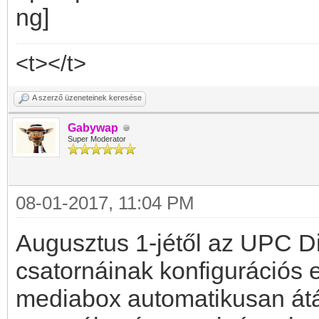
<t></t>
A szerző üzeneteinek keresése
Gabywap
Super Moderator
08-01-2017, 11:04 PM
Augusztus 1-jétől az UPC D
csatornáinak konfigurációs 
mediabox automatikusan átáll