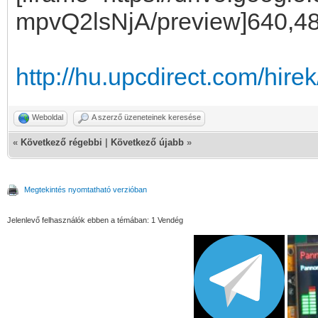
mpvQ2lsNjA/preview]640,480
http://hu.upcdirect.com/hire
Weboldal
A szerző üzeneteinek keresése
«
Következő régebbi
|
Következő újabb
»
Megtekintés nyomtatható verzióban
Jelenlevő felhasználók ebben a témában: 1 Vendég