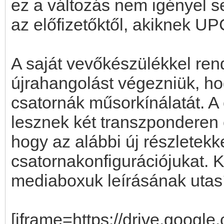
ez a változás nem igényel 
az előfizetőktől, akiknek U
A saját vevőkészülékkel re
újrahangolást végezniük, ho
csatornák műsorkínálatát. A 
lesznek két transzponderen e
hogy az alábbi új részletekke
csatornakonfigurációjukat. K
mediaboxuk leírásának utasí
[iframe=https://drive.goog