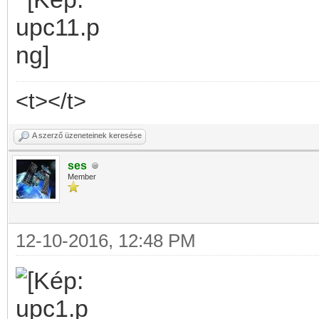
<t></t>
A szerző üzeneteinek keresése
ses
Member
12-10-2016, 12:48 PM