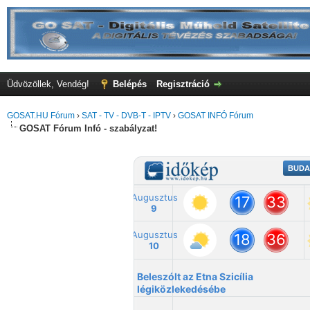
Üdvözöllek, Vendég!
Belépés
Regisztráció
GOSAT.HU Fórum
›
SAT - TV - DVB-T - IPTV
›
GOSAT INFÓ Fórum
GOSAT Fórum Infó - szabályzat!