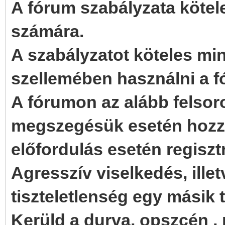
A fórum szabályzata köte
számára.
A szabályzatot köteles mi
szellemében használni a f
A fórumon az alább felso
megszegésük esetén hozzá
előfordulás esetén regiszt
Agresszív viselkedés, ill
tiszteletlenség egy másik
Kerüld a durva, opszcén ,