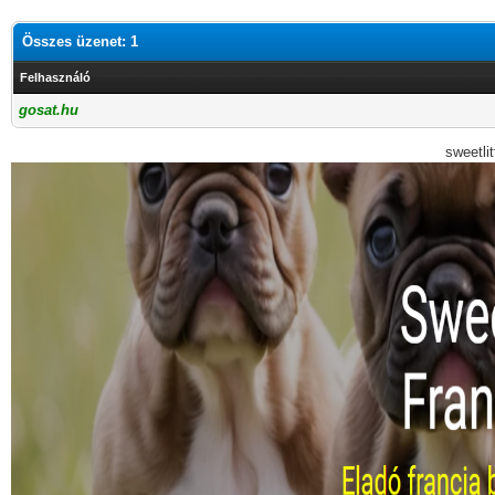
Összes üzenet: 1
Felhasználó
gosat.hu
sweetli