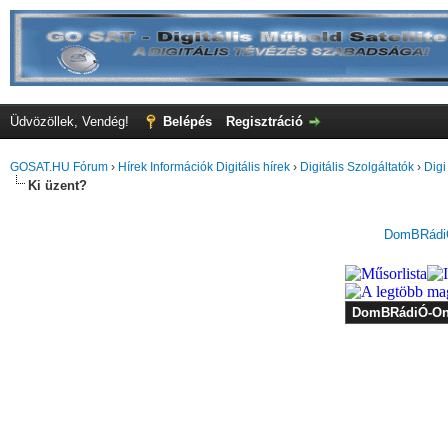
Üdvözöllek, Vendég!
Belépés
Regisztráció
GOSAT.HU Fórum
›
Hírek Információk Digitális hírek
›
Digitális Szolgáltatók
›
Digi
Ki üzent?
DomBRádiÓ