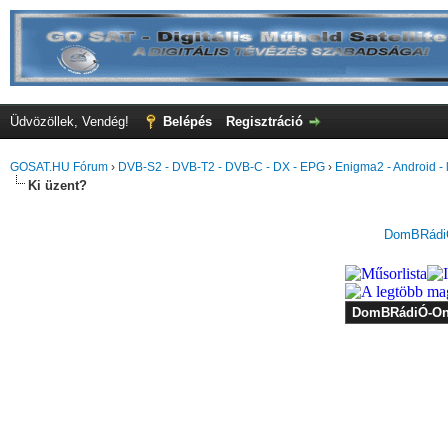
Üdvözöllek, Vendég!
Belépés
Regisztráció
GOSAT.HU Fórum
›
DVB-S2 - DVB-T2 - DVB-C - DX - EPG
›
Enigma2 - Android - l
Ki üzent?
DomBRádiÓ