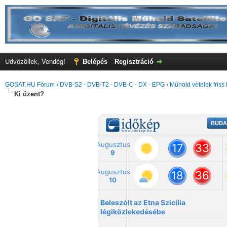
Üdvözöllek, Vendég!
Belépés
Regisztráció
GOSAT.HU Fórum
›
DVB-S2 - DVB-T2 - DVB-C - DX - EPG
›
Műhold vételek friss 
Ki üzent?