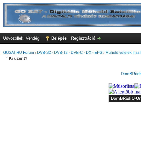
Üdvözöllek, Vendég!
Belépés
Regisztráció
GOSAT.HU Fórum
›
DVB-S2 - DVB-T2 - DVB-C - DX - EPG
›
Műhold vételek friss 
Ki üzent?
DomBRádiÓ