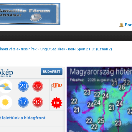
Por
hold vételek friss hírek
›
KingOfSat Hírek - beIN Sport 2 HD: (Es'hail 2)