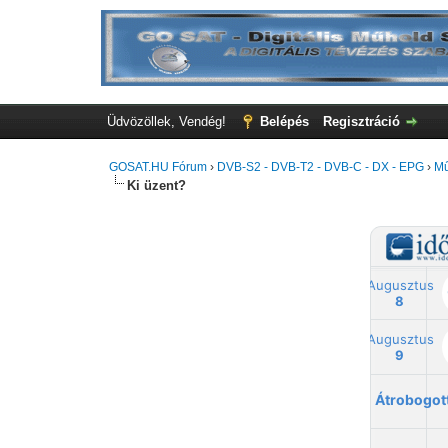
Üdvözöllek, Vendég!
Belépés
Regisztráció
GOSAT.HU Fórum
›
DVB-S2 - DVB-T2 - DVB-C - DX - EPG
›
Mű
Ki üzent?