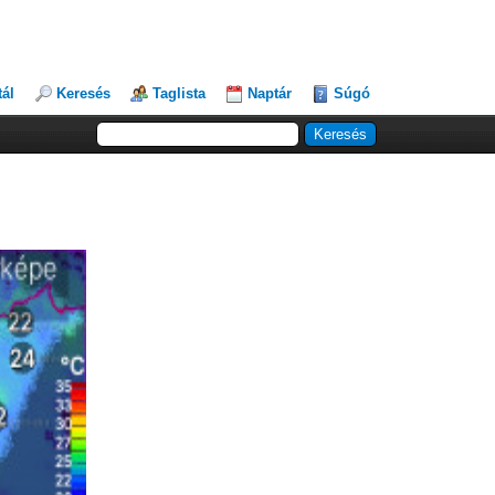
tál
Keresés
Taglista
Naptár
Súgó