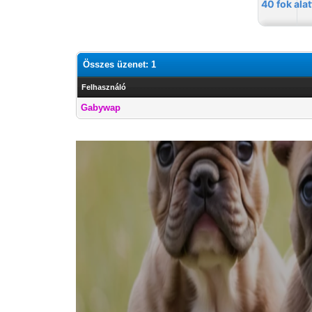
Összes üzenet: 1
Felhasználó
Gabywap