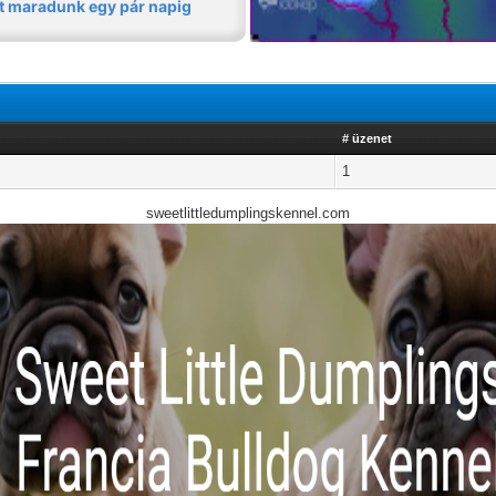
# üzenet
1
sweetlittledumplingskennel.com